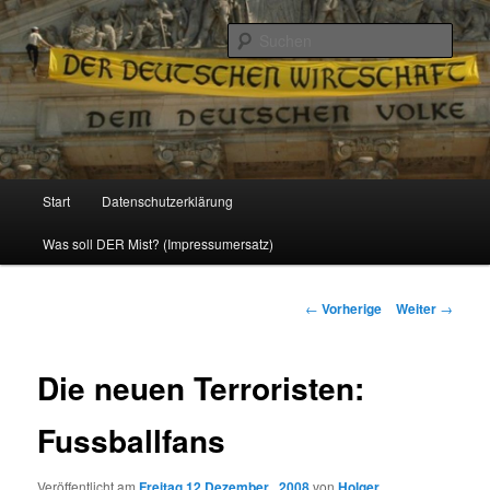
Politik, Wirtschaft, Soziales und Gesellschaft
Such
Reizzentrum
Hauptmenü
Start
Datenschutzerklärung
Zum
Was soll DER Mist? (Impressumersatz)
Inhalt
wechseln
Beitrags-
←
Vorherige
Weiter
→
Navigation
Die neuen Terroristen:
Fussballfans
Veröffentlicht am
Freitag 12 Dezember , 2008
von
Holger