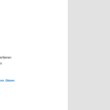
rlieren
en
ken
,
Glaser
,