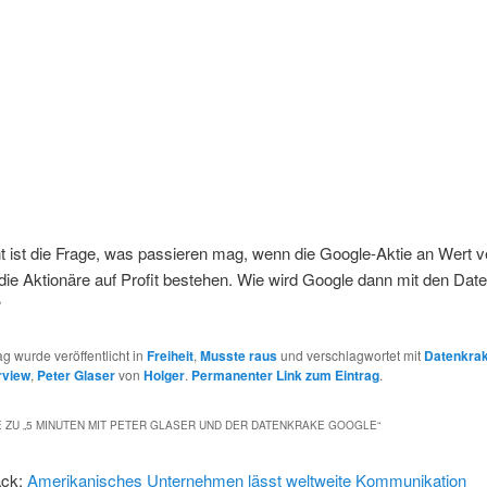
t ist die Frage, was passieren mag, wenn die Google-Aktie an Wert ve
 die Aktionäre auf Profit bestehen. Wie wird Google dann mit den Dat
?
ag wurde veröffentlicht in
Freiheit
,
Musste raus
und verschlagwortet mit
Datenkra
rview
,
Peter Glaser
von
Holger
.
Permanenter Link zum Eintrag
.
 ZU „
5 MINUTEN MIT PETER GLASER UND DER DATENKRAKE GOOGLE
“
ack:
Amerikanisches Unternehmen lässt weltweite Kommunikation