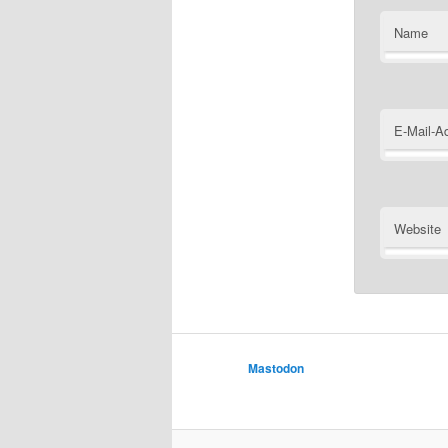
Name
E-Mail-A
Website
Mastodon