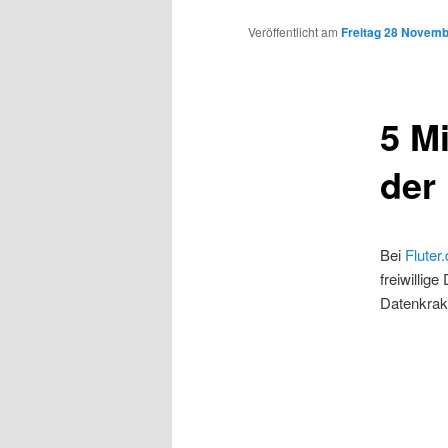
Inhalt
Veröffentlicht am
Freitag 28 Novemb
wechseln
5 M
der
Bei
Fluter
freiwillig
Datenkrak