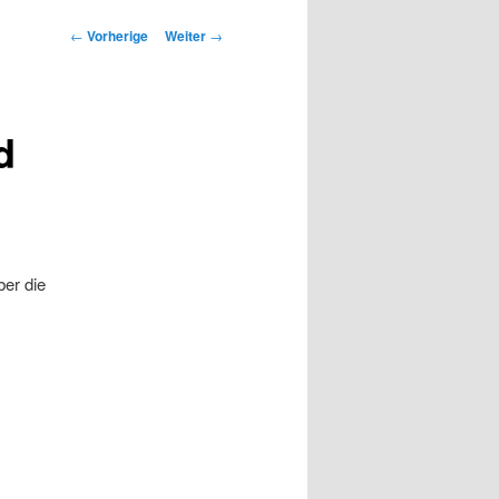
Beitrags-
←
Vorherige
Weiter
→
Navigation
d
ber die