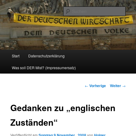
Politik, Wirtschaft, Soziales und Gesellschaft
Such
Reizzentrum
Hauptmenü
Start
Datenschutzerklärung
Zum
Was soll DER Mist? (Impressumersatz)
Inhalt
wechseln
Beitrags-
←
Vorherige
Weiter
→
Navigation
Gedanken zu „englischen
Zuständen“
Veröffentlicht am
Sonntag 9 November , 2008
von
Holger