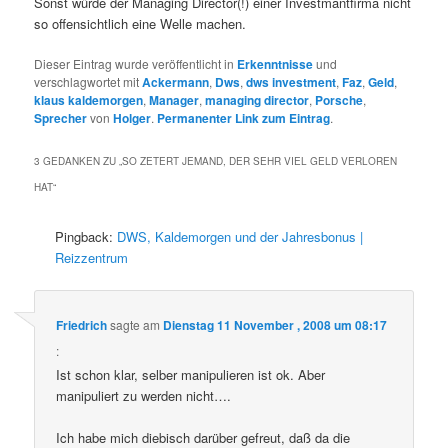
Sonst würde der Managing Director(!) einer Investmantfirma nicht
so offensichtlich eine Welle machen.
Dieser Eintrag wurde veröffentlicht in
Erkenntnisse
und
verschlagwortet mit
Ackermann
,
Dws
,
dws investment
,
Faz
,
Geld
,
klaus kaldemorgen
,
Manager
,
managing director
,
Porsche
,
Sprecher
von
Holger
.
Permanenter Link zum Eintrag
.
3 GEDANKEN ZU „
SO ZETERT JEMAND, DER SEHR VIEL GELD VERLOREN
HAT
“
Pingback:
DWS, Kaldemorgen und der Jahresbonus |
Reizzentrum
Friedrich
sagte am
Dienstag 11 November , 2008 um 08:17
:
Ist schon klar, selber manipulieren ist ok. Aber
manipuliert zu werden nicht….
Ich habe mich diebisch darüber gefreut, daß da die