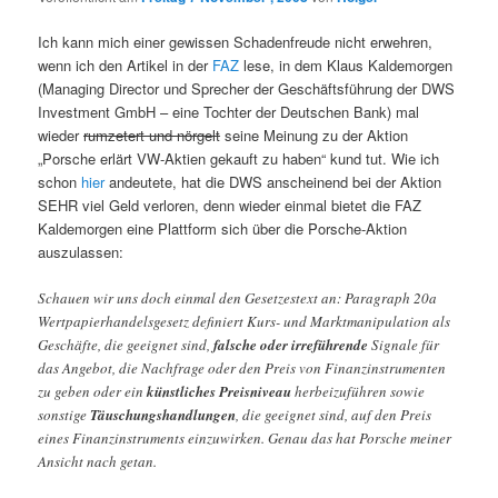
Ich kann mich einer gewissen Schadenfreude nicht erwehren,
wenn ich den Artikel in der
FAZ
lese, in dem Klaus Kaldemorgen
(Managing Director und Sprecher der Geschäftsführung der DWS
Investment GmbH – eine Tochter der Deutschen Bank) mal
wieder
rumzetert und nörgelt
seine Meinung zu der Aktion
„Porsche erlärt VW-Aktien gekauft zu haben“ kund tut. Wie ich
schon
hier
andeutete, hat die DWS anscheinend bei der Aktion
SEHR viel Geld verloren, denn wieder einmal bietet die FAZ
Kaldemorgen eine Plattform sich über die Porsche-Aktion
auszulassen:
Schauen wir uns doch einmal den Gesetzestext an: Paragraph 20a
Wertpapierhandelsgesetz definiert Kurs- und Marktmanipulation als
Geschäfte, die geeignet sind,
falsche oder irreführende
Signale für
das Angebot, die Nachfrage oder den Preis von Finanzinstrumenten
zu geben oder ein
künstliches Preisniveau
herbeizuführen sowie
sonstige
Täuschungshandlungen
, die geeignet sind, auf den Preis
eines Finanzinstruments einzuwirken. Genau das hat Porsche meiner
Ansicht nach getan.