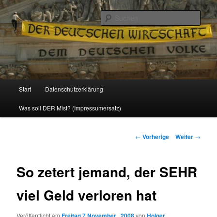
Politik, Wirtschaft, Soziales und Gesellschaft
Such
Reizzentrum
Hauptmenü
Start
Datenschutzerklärung
Zum
Was soll DER Mist? (Impressumersatz)
Inhalt
wechseln
Beitrags-
←
Vorherige
Weiter
→
Navigation
So zetert jemand, der SEHR
viel Geld verloren hat
Veröffentlicht am
Freitag 7 November , 2008
von
Holger