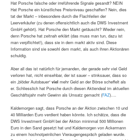
Hat Porsche falsche oder irreführende Signale gesandt? NEIN
Hat Porsche ein künstliches Preisniveau geschaffen? Nein, dies
tat der Markt – inbesondere durch die Flachfeilen der
Leerverkäufer (zu denen offensichtlich auch die DWS Investment
GmbH gehört). Hat Porsche den Markt getäuscht? Wieder nein,
denn Porsche hat zeitnah erklärt (das muss man tun, dazu ist
man verpflichtet!), dass sie in dem markt aktiv sind. Diese
Information sind sie sowohl dem markt, als auch ihren Aktionären
schuldig.
Aber all das ist natürlich für jemanden, der gerade sehr viel Geld
verloren hat, nicht einsehbar, der ist sauer – stinksauer, dass so
ein „blöder Autobauer“
viel
mehr Geld an der Börse scheffelt als
er. Schliesslich hat Porsche durch diesen Aktiendeal im aktuellen
Geschäftsjahr mehr Gewinn als Umsatz gemacht (
FAZ
)….
Kaldemorgen sagt, dass Porsche an der Aktion zwischen 10 und
40 Milliarden Euro verdient haben könnte. Ich schätze, dass die
DWS Investment GmbH bei der Aktion mininmal 500 Millionen
Euro in den Sand gesetzt hat und Kaldemorgen von Ackermann
zu einem hochnotpeinlichen Vieraugengespräch geladen wurde.