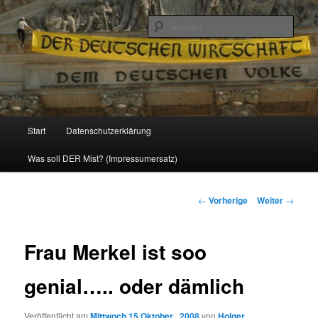
Politik, Wirtschaft, Soziales und Gesellschaft
Such
Reizzentrum
Hauptmenü
Start
Datenschutzerklärung
Zum
Was soll DER Mist? (Impressumersatz)
Inhalt
wechseln
Beitrags-
←
Vorherige
Weiter
→
Navigation
Frau Merkel ist soo
genial….. oder dämlich
Veröffentlicht am
Mittwoch 15 Oktober , 2008
von
Holger