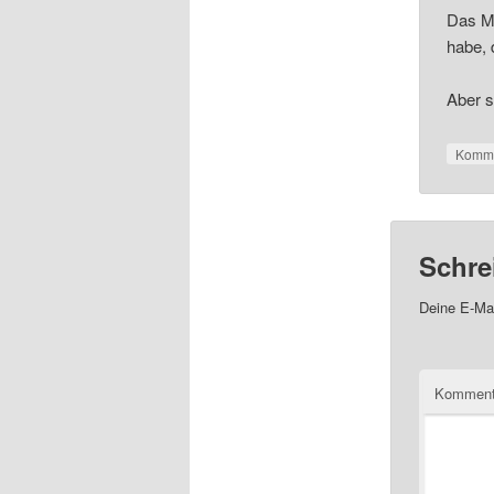
Das M
habe, 
Aber s
Komme
Schre
Deine E-Mai
Kommen