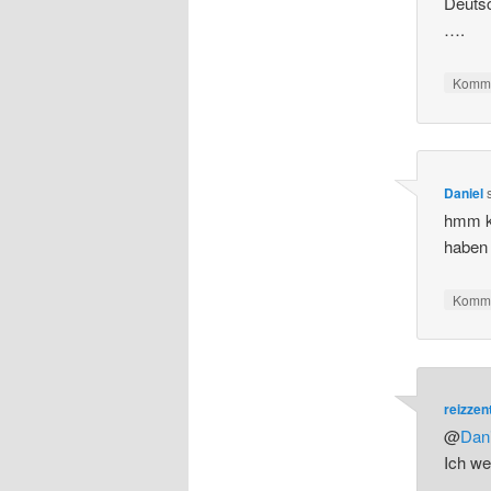
Deutsc
….
Komme
Daniel
hmm ka
haben 
Komme
reizze
@
Dani
Ich we