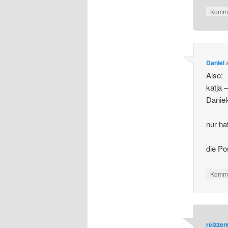
Komme
Daniel
Also:
katja 
Daniel
nur ha
die P
Komme
reizze