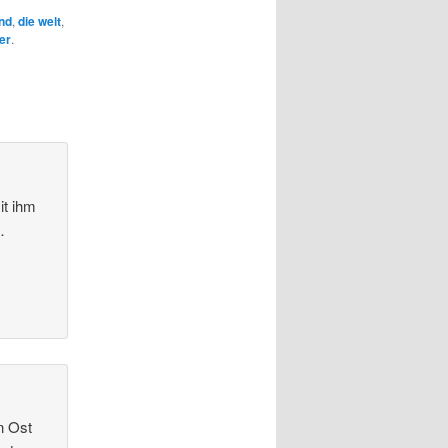
nd
,
die welt
,
er
.
it ihm
…
n Ost