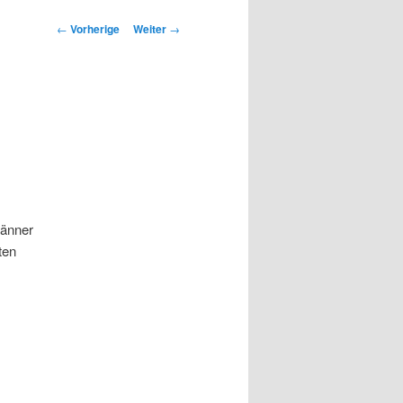
Beitrags-
←
Vorherige
Weiter
→
Navigation
Männer
ten