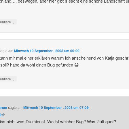
hland…. deswegen, aber hier gibt´s escht eine schöne Landschaft u
↓
ntiere
sagte am
Mittwoch 10 September , 2008 um 00:00
:
nn mir mal einer erklären warum ich anscheinend von Katja geschr
soll? habe da wohl einen Bug gefunden 😀
↓
ntiere
ntrum
sagte am
Mittwoch 10 September , 2008 um 07:09
:
el
:
iss nicht was Du mienst. Wo ist welcher Bug? Was läuft quer?