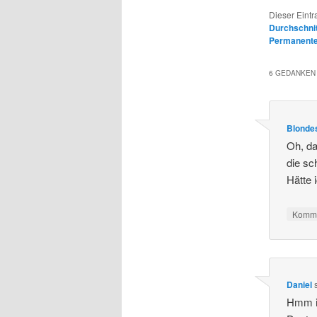
Dieser Eintr
Durchschnit
Permanenter
6 GEDANKEN 
Blondes
Oh, da
die sc
Hätte 
Komme
Daniel
Hmm ic