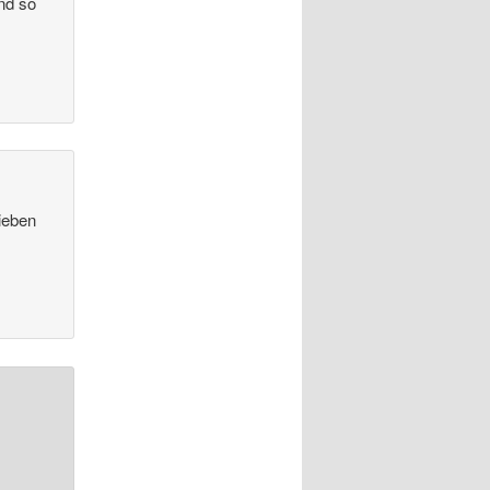
nd so
ieben