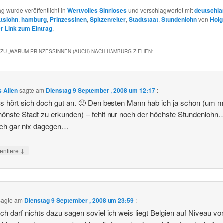
ag wurde veröffentlicht in
Wertvolles Sinnloses
und verschlagwortet mit
deutschla
tslohn
,
hamburg
,
Prinzessinen
,
Spitzenreiter
,
Stadtstaat
,
Stundenlohn
von
Holg
 Link zum Eintrag
.
ZU „
WARUM PRINZESSINNEN (AUCH) NACH HAMBURG ZIEHEN
“
 Alien
sagte am
Dienstag 9 September , 2008 um 12:17
:
s hört sich doch gut an. 🙂 Den besten Mann hab ich ja schon (um m
hönste Stadt zu erkunden) – fehlt nur noch der höchste Stundenlohn
ich gar nix dagegen…
↓
ntiere
sagte am
Dienstag 9 September , 2008 um 23:59
:
h darf nichts dazu sagen soviel ich weis liegt Belgien auf Niveau vo