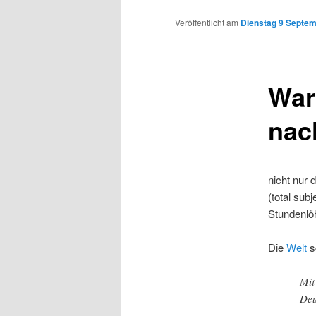
Inhalt
Veröffentlicht am
Dienstag 9 Septem
wechseln
War
nac
nicht nur 
(total sub
Stundenlö
Die
Welt
s
Mit
Deu