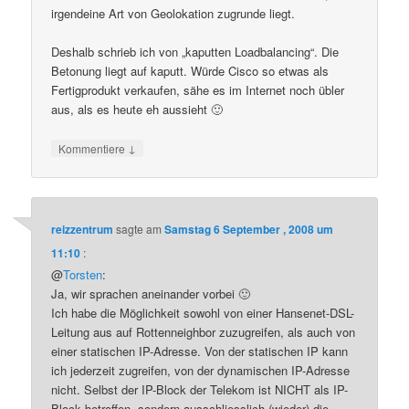
irgendeine Art von Geolokation zugrunde liegt.
Deshalb schrieb ich von „kaputten Loadbalancing“. Die
Betonung liegt auf kaputt. Würde Cisco so etwas als
Fertigprodukt verkaufen, sähe es im Internet noch übler
aus, als es heute eh aussieht 🙂
↓
Kommentiere
reizzentrum
sagte am
Samstag 6 September , 2008 um
11:10
:
@
Torsten
:
Ja, wir sprachen aneinander vorbei 🙂
Ich habe die Möglichkeit sowohl von einer Hansenet-DSL-
Leitung aus auf Rottenneighbor zuzugreifen, als auch von
einer statischen IP-Adresse. Von der statischen IP kann
ich jederzeit zugreifen, von der dynamischen IP-Adresse
nicht. Selbst der IP-Block der Telekom ist NICHT als IP-
Block betroffen, sondern ausschliesslich (wieder) die