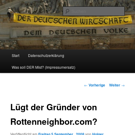
Politik, Wirtschaft, Soziales und Gesellschaft
Such
Reizzentrum
Hauptmenü
Start
Datenschutzerklärung
Zum
Was soll DER Mist? (Impressumersatz)
Inhalt
wechseln
Beitrags-
←
Vorherige
Weiter
→
Navigation
Lügt der Gründer von
Rottenneighbor.com?
Veröffentlicht am
Freitag 5 September , 2008
von
Holger