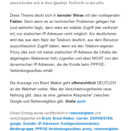
unterscheiden sich in ihrer Qualität. Vielleicht ist das alles
Diese Theorie deckt sich in
keinster Weise
mit den vorliegenden
Fakten
. Denn wenn es an technischen Problemen gelegen hat
(und weiterhin liegt), dann wäre ein stabiler Zugriff (der verifiziert
ist) von statischen IP-Adressen nicht möglich. Am deutlichsten
wird das aus dem Netz der Telekom deutlich, aus dem Benutzer
ausschliesslich Zugriff haben, wenn sie den Telekom-eigenen
Proxy (der sich mit seiner statischen IP-Adresse die Inhalte der
abgefragten Webserver holt) zugreifen und eben NICHT von den
dynamischen IP-Adressen, die der Kunde beim PPPOE-
Verbindungsaufbau erhält.
Die Aussage von Brant Walker geht
offensichtlich
DEUTLICH
an der Wahrheit vorbei. Was der Verschwörungstheorie neue
Nahrung gibt, dass es eine „geheime Absprache“ zwischen
Google und Rottenneighbor gibt.
Siehe
auch
Dieser Eintrag wurde veröffentlicht in
rottenneighbor
und
verschlagwortet mit
Brant
,
Brant Walker
,
Carrier
,
DERWESTEN
,
google
,
Gründer
,
IP-Adressen
,
Konfigurationsarbeiten
,
Mediengruppe
,
PPPOE-Verbindungsaufbau
,
proxy
,
rottenneighbor
,