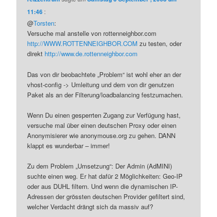
11:46
:
@
Torsten
:
Versuche mal anstelle von rottenneighbor.com
http://WWW.ROTTENNEIGHBOR.COM
zu testen, oder
direkt
http://www.de.rottenneighbor.com
Das von dir beobachtete „Problem“ ist wohl eher an der
vhost-config -> Umleitung und dem von dir genutzen
Paket als an der Filterung/loadbalancing festzumachen.
Wenn Du einen gesperrten Zugang zur Verfügung hast,
versuche mal über einen deutschen Proxy oder einen
Anonymisierer wie anonymouse.org zu gehen. DANN
klappt es wunderbar – immer!
Zu dem Problem „Umsetzung“: Der Admin (AdMINI)
suchte einen weg. Er hat dafür 2 Möglichkeiten: Geo-IP
oder aus DUHL filtern. Und wenn die dynamischen IP-
Adressen der grössten deutschen Provider gefiltert sind,
welcher Verdacht drängt sich da massiv auf?