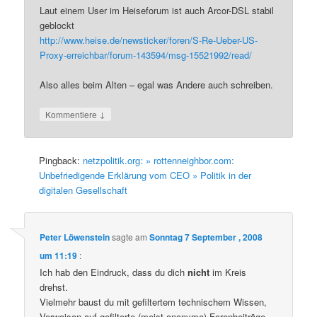
Laut einem User im Heiseforum ist auch Arcor-DSL stabil
geblockt
http://www.heise.de/newsticker/foren/S-Re-Ueber-US-
Proxy-erreichbar/forum-143594/msg-15521992/read/
Also alles beim Alten – egal was Andere auch schreiben.
↓
Kommentiere
Pingback:
netzpolitik.org: » rottenneighbor.com:
Unbefriedigende Erklärung vom CEO » Politik in der
digitalen Gesellschaft
Peter Löwenstein
sagte am
Sonntag 7 September , 2008
um 11:19
:
Ich hab den Eindruck, dass du dich
nicht
im Kreis
drehst.
Vielmehr baust du mit gefiltertem technischem Wissen,
Verweisen auf gefilterte (meist anonyme) Forenbeiträge