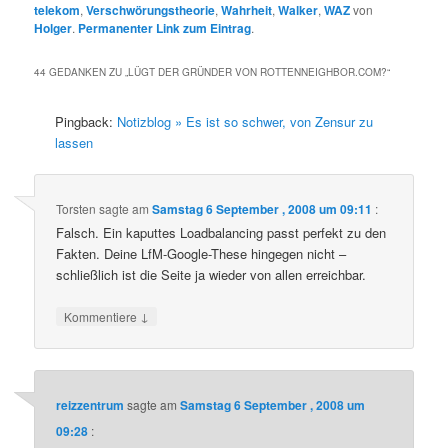
telekom
,
Verschwörungstheorie
,
Wahrheit
,
Walker
,
WAZ
von
Holger
.
Permanenter Link zum Eintrag
.
44 GEDANKEN ZU „
LÜGT DER GRÜNDER VON ROTTENNEIGHBOR.COM?
“
Pingback:
Notizblog » Es ist so schwer, von Zensur zu
lassen
Torsten
sagte am
Samstag 6 September , 2008 um 09:11
:
Falsch. Ein kaputtes Loadbalancing passt perfekt zu den
Fakten. Deine LfM-Google-These hingegen nicht –
schließlich ist die Seite ja wieder von allen erreichbar.
↓
Kommentiere
reizzentrum
sagte am
Samstag 6 September , 2008 um
09:28
: