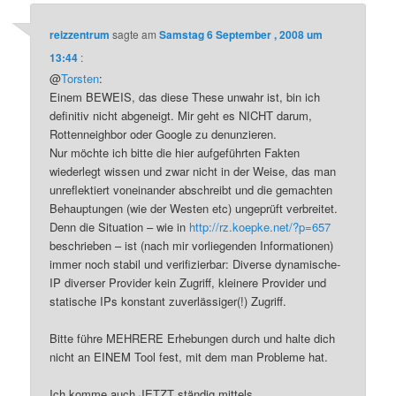
reizzentrum
sagte am
Samstag 6 September , 2008 um
13:44
:
@
Torsten
:
Einem BEWEIS, das diese These unwahr ist, bin ich
definitiv nicht abgeneigt. Mir geht es NICHT darum,
Rottenneighbor oder Google zu denunzieren.
Nur möchte ich bitte die hier aufgeführten Fakten
wiederlegt wissen und zwar nicht in der Weise, das man
unreflektiert voneinander abschreibt und die gemachten
Behauptungen (wie der Westen etc) ungeprüft verbreitet.
Denn die Situation – wie in
http://rz.koepke.net/?p=657
beschrieben – ist (nach mir vorliegenden Informationen)
immer noch stabil und verifizierbar: Diverse dynamische-
IP diverser Provider kein Zugriff, kleinere Provider und
statische IPs konstant zuverlässiger(!) Zugriff.
Bitte führe MEHRERE Erhebungen durch und halte dich
nicht an EINEM Tool fest, mit dem man Probleme hat.
Ich komme auch JETZT ständig mittels