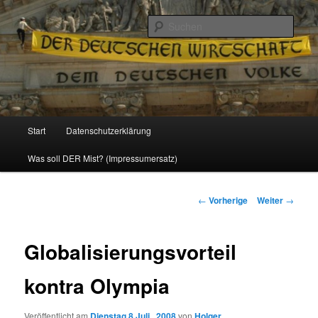
Politik, Wirtschaft, Soziales und Gesellschaft
Such
Reizzentrum
Hauptmenü
Start
Datenschutzerklärung
Zum
Was soll DER Mist? (Impressumersatz)
Inhalt
wechseln
Beitrags-
←
Vorherige
Weiter
→
Navigation
Globalisierungsvorteil
kontra Olympia
Veröffentlicht am
Dienstag 8 Juli , 2008
von
Holger