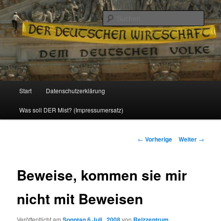
Politik, Wirtschaft, Soziales und Gesellschaft
Such
Reizzentrum
Hauptmenü
Start
Datenschutzerklärung
Zum
Was soll DER Mist? (Impressumersatz)
Inhalt
wechseln
Beitrags-
←
Vorherige
Weiter
→
Navigation
Beweise, kommen sie mir
nicht mit Beweisen
Veröffentlicht am
Sonntag 6 Juli , 2008
von
Reizzentrum