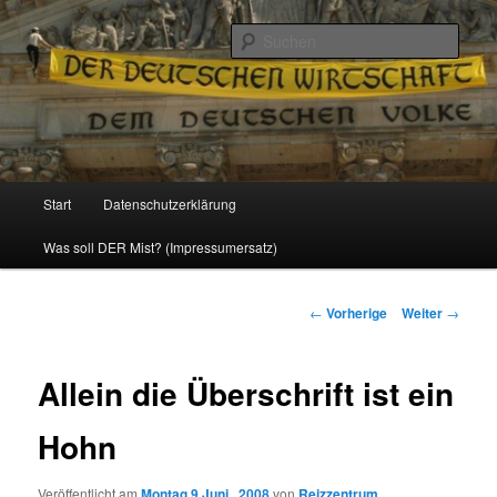
Politik, Wirtschaft, Soziales und Gesellschaft
Such
Reizzentrum
Hauptmenü
Start
Datenschutzerklärung
Zum
Was soll DER Mist? (Impressumersatz)
Inhalt
wechseln
Beitrags-
←
Vorherige
Weiter
→
Navigation
Allein die Überschrift ist ein
Hohn
Veröffentlicht am
Montag 9 Juni , 2008
von
Reizzentrum