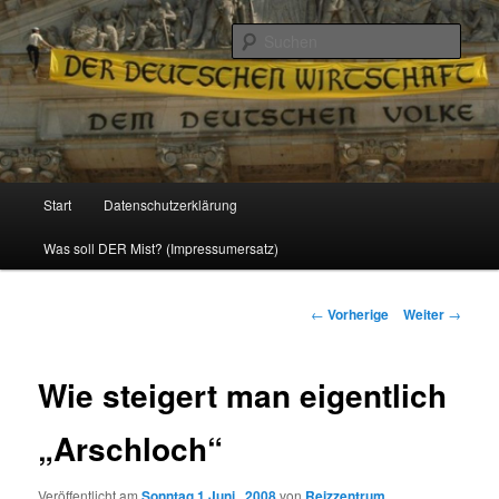
Politik, Wirtschaft, Soziales und Gesellschaft
Such
Reizzentrum
Hauptmenü
Start
Datenschutzerklärung
Zum
Was soll DER Mist? (Impressumersatz)
Inhalt
wechseln
Beitrags-
←
Vorherige
Weiter
→
Navigation
Wie steigert man eigentlich
„Arschloch“
Veröffentlicht am
Sonntag 1 Juni , 2008
von
Reizzentrum