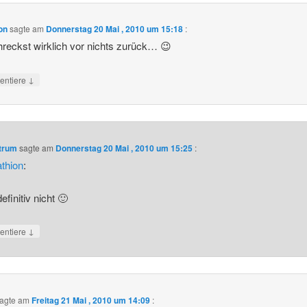
on
sagte am
Donnerstag 20 Mai , 2010 um 15:18
:
reckst wirklich vor nichts zurück… 😉
↓
ntiere
ntrum
sagte am
Donnerstag 20 Mai , 2010 um 15:25
:
thion
:
efinitiv nicht 🙂
↓
ntiere
agte am
Freitag 21 Mai , 2010 um 14:09
: