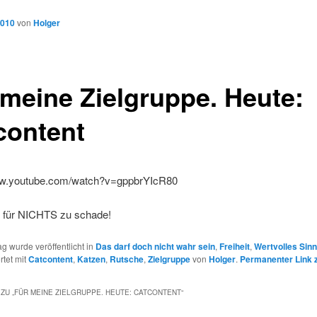
2010
von
Holger
 meine Zielgruppe. Heute:
content
ww.youtube.com/watch?v=gppbrYIcR80
ir für NICHTS zu schade!
ag wurde veröffentlicht in
Das darf doch nicht wahr sein
,
Freiheit
,
Wertvolles Sin
rtet mit
Catcontent
,
Katzen
,
Rutsche
,
Zielgruppe
von
Holger
.
Permanenter Link 
ZU „
FÜR MEINE ZIELGRUPPE. HEUTE: CATCONTENT
“