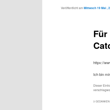
Inhalt
Veröffentlicht am
Mittwoch 19 Mai , 
wechseln
Für
Cat
httpv://w
Ich bin m
Dieser Eintr
verschlagwo
3 GEDANKEN 