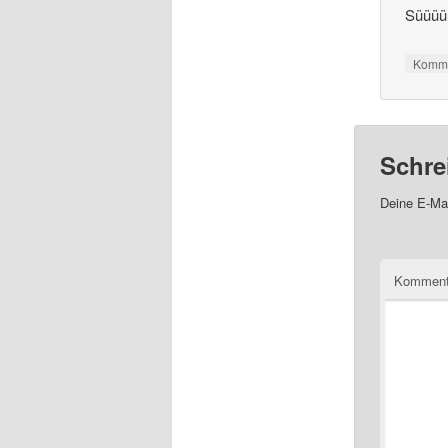
Süüüü
Komme
Schre
Deine E-Mai
Kommen