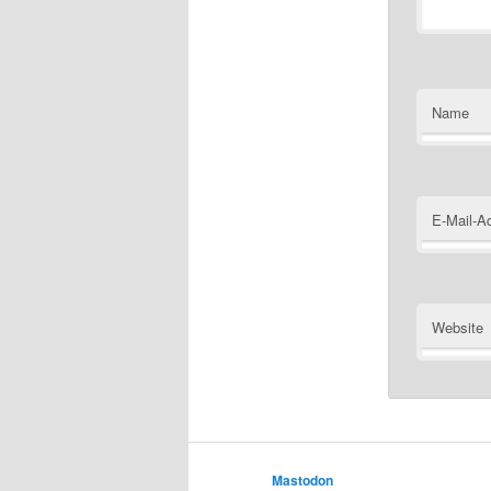
Name
E-Mail-A
Website
Mastodon