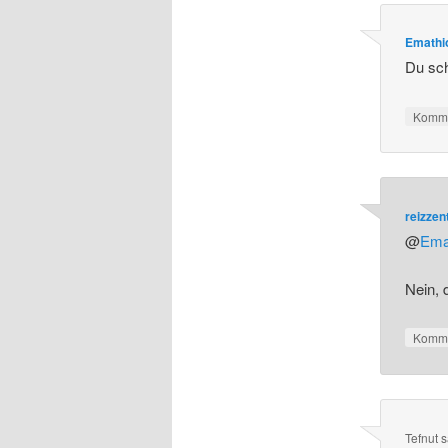
Emathi
Du sch
Komme
reizze
@
Ema
Nein, d
Komme
Tefnut
s