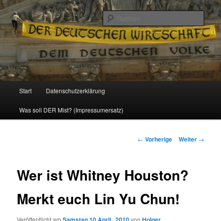
Politik, Wirtschaft, Soziales und Gesellschaft
Such
Reizzentrum
Hauptmenü
Start
Datenschutzerklärung
Zum
Was soll DER Mist? (Impressumersatz)
Inhalt
wechseln
Beitrags-
←
Vorherige
Weiter
→
Navigation
Wer ist Whitney Houston?
Merkt euch Lin Yu Chun!
Veröffentlicht am
Samstag 10 April , 2010
von
Holger