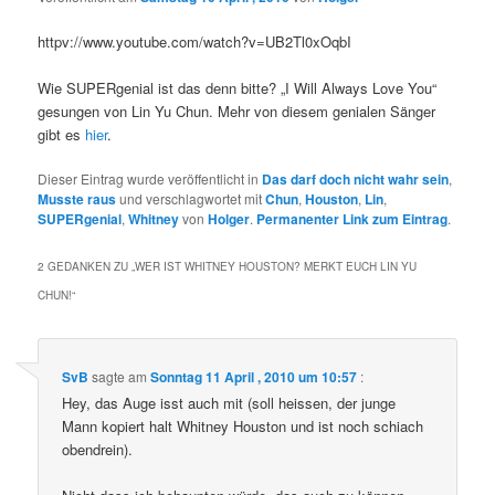
httpv://www.youtube.com/watch?v=UB2Tl0xOqbI
Wie SUPERgenial ist das denn bitte? „I Will Always Love You“
gesungen von Lin Yu Chun. Mehr von diesem genialen Sänger
gibt es
hier
.
Dieser Eintrag wurde veröffentlicht in
Das darf doch nicht wahr sein
,
Musste raus
und verschlagwortet mit
Chun
,
Houston
,
Lin
,
SUPERgenial
,
Whitney
von
Holger
.
Permanenter Link zum Eintrag
.
2 GEDANKEN ZU „
WER IST WHITNEY HOUSTON? MERKT EUCH LIN YU
CHUN!
“
SvB
sagte am
Sonntag 11 April , 2010 um 10:57
:
Hey, das Auge isst auch mit (soll heissen, der junge
Mann kopiert halt Whitney Houston und ist noch schiach
obendrein).