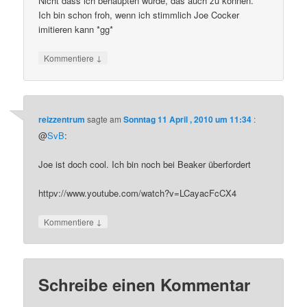
Nicht dass ich behaupten würde, das auch zu können.
Ich bin schon froh, wenn ich stimmlich Joe Cocker
imitieren kann *gg*
↓
Kommentiere
reizzentrum
sagte am
Sonntag 11 April , 2010 um 11:34
:
@
SvB
:
Joe ist doch cool. Ich bin noch bei Beaker überfordert
httpv://www.youtube.com/watch?v=LCayacFcCX4
↓
Kommentiere
Schreibe einen Kommentar