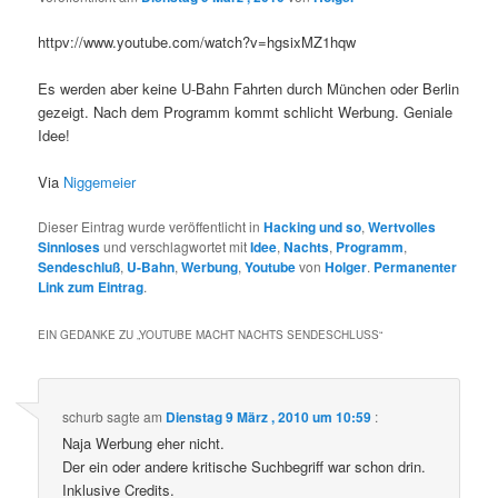
httpv://www.youtube.com/watch?v=hgsixMZ1hqw
Es werden aber keine U-Bahn Fahrten durch München oder Berlin
gezeigt. Nach dem Programm kommt schlicht Werbung. Geniale
Idee!
Via
Niggemeier
Dieser Eintrag wurde veröffentlicht in
Hacking und so
,
Wertvolles
Sinnloses
und verschlagwortet mit
Idee
,
Nachts
,
Programm
,
Sendeschluß
,
U-Bahn
,
Werbung
,
Youtube
von
Holger
.
Permanenter
Link zum Eintrag
.
EIN GEDANKE ZU „
YOUTUBE MACHT NACHTS SENDESCHLUSS
“
schurb
sagte am
Dienstag 9 März , 2010 um 10:59
:
Naja Werbung eher nicht.
Der ein oder andere kritische Suchbegriff war schon drin.
Inklusive Credits.