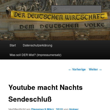
Politik, Wirtschaft, Soziales und Gesellschaft
Such
Reizzentrum
Hauptmenü
Start
Datenschutzerklärung
Zum
Was soll DER Mist? (Impressumersatz)
Inhalt
wechseln
Beitrags-
←
Vorherige
Weiter
→
Navigation
Youtube macht Nachts
Sendeschluß
Veröffentlicht am
Dienstag 9 März , 2010
von
Holger