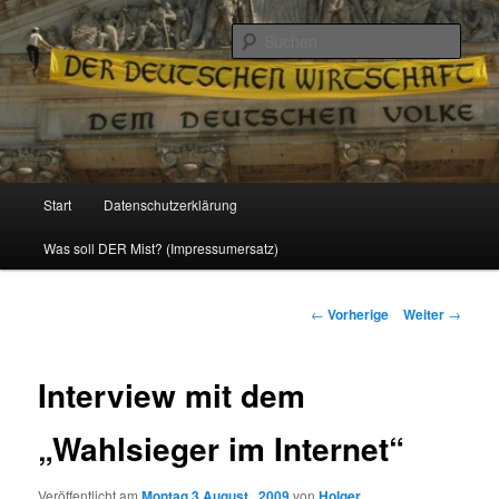
Politik, Wirtschaft, Soziales und Gesellschaft
Such
Reizzentrum
Hauptmenü
Start
Datenschutzerklärung
Zum
Was soll DER Mist? (Impressumersatz)
Inhalt
wechseln
Beitrags-
←
Vorherige
Weiter
→
Navigation
Interview mit dem
„Wahlsieger im Internet“
Veröffentlicht am
Montag 3 August , 2009
von
Holger