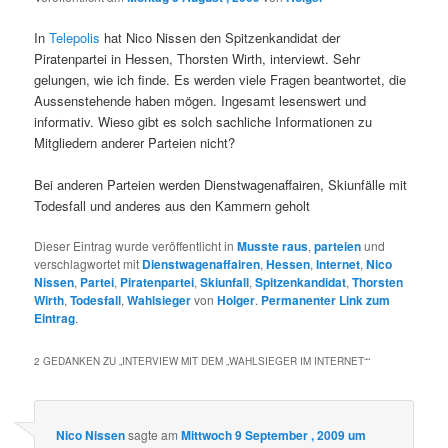
In
Telepolis
hat Nico Nissen den Spitzenkandidat der
Piratenpartei in Hessen, Thorsten Wirth, interviewt. Sehr
gelungen, wie ich finde. Es werden viele Fragen beantwortet, die
Aussenstehende haben mögen. Ingesamt lesenswert und
informativ. Wieso gibt es solch sachliche Informationen zu
Mitgliedern anderer Parteien nicht?
Bei anderen Parteien werden Dienstwagenaffairen, Skiunfälle mit
Todesfall und anderes aus den Kammern geholt
Dieser Eintrag wurde veröffentlicht in
Musste raus
,
parteien
und
verschlagwortet mit
Dienstwagenaffairen
,
Hessen
,
Internet
,
Nico
Nissen
,
Partei
,
Piratenpartei
,
Skiunfall
,
Spitzenkandidat
,
Thorsten
Wirth
,
Todesfall
,
Wahlsieger
von
Holger
.
Permanenter Link zum
Eintrag
.
2 GEDANKEN ZU „
INTERVIEW MIT DEM „WAHLSIEGER IM INTERNET“
“
Nico Nissen
sagte am
Mittwoch 9 September , 2009 um