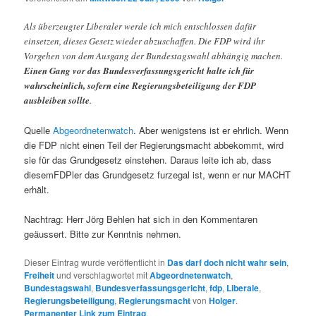
Als überzeugter Liberaler werde ich mich entschlossen dafür
einsetzen, dieses Gesetz wieder abzuschaffen. Die FDP wird ihr
Vorgehen von dem Ausgang der Bundestagswahl abhängig machen.
Einen Gang vor das Bundesverfassungsgericht halte ich für
wahrscheinlich, sofern eine Regierungsbeteiligung der FDP
ausbleiben sollte
.
Quelle
Abgeordnetenwatch
. Aber wenigstens ist er ehrlich. Wenn
die FDP nicht einen Teil der Regierungsmacht abbekommt, wird
sie für das Grundgesetz einstehen. Daraus leite ich ab, dass
diesemFDPler das Grundgesetz furzegal ist, wenn er nur MACHT
erhält.
Nachtrag: Herr Jörg Behlen hat sich in den Kommentaren
geäussert. Bitte zur Kenntnis nehmen.
Dieser Eintrag wurde veröffentlicht in
Das darf doch nicht wahr sein
,
Freiheit
und verschlagwortet mit
Abgeordnetenwatch
,
Bundestagswahl
,
Bundesverfassungsgericht
,
fdp
,
Liberale
,
Regierungsbeteiligung
,
Regierungsmacht
von
Holger
.
Permanenter Link zum Eintrag
.