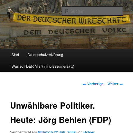
Politik, Wirtschaft, Soziales und Gesellschaft
Such
Reizzentrum
Hauptmenü
Start
Datenschutzerklärung
Zum
Was soll DER Mist? (Impressumersatz)
Inhalt
wechseln
Beitrags-
←
Vorherige
Weiter
→
Navigation
Unwählbare Politiker.
Heute: Jörg Behlen (FDP)
Veröffentlicht am
Mittwoch 22 Juli , 2009
von
Holger