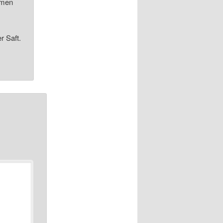
romen
r Saft.