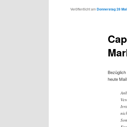
Inhalt
Veröffentlicht am
Donnerstag 28 Mai
wechseln
Cap
Mar
Bezüglich 
heute Mai
Anb
Ver
Irr
nic
Son
Far