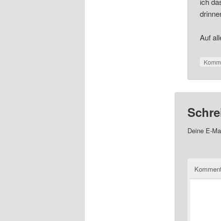
ich da
drinne
Auf al
Komme
Schre
Deine E-Mai
Kommen