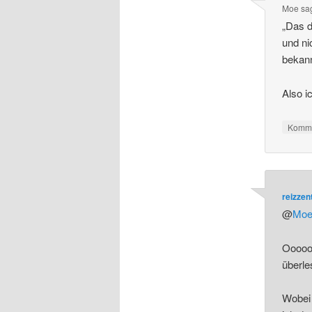
Moe
sa
„Das 
und ni
bekann
Also i
Komme
reizze
@
Mo
Oooooo
überle
Wobei 