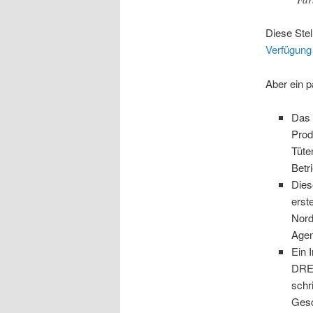
Diese Stel
Verfügung
Aber ein 
Das 
Prod
Tüte
Betr
Dies
erst
Nord
Agen
Ein 
DREI
schr
Gesc