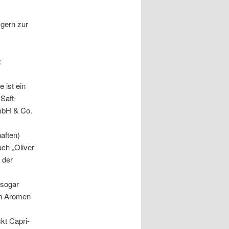
 gern zur
:
 ist ein
Saft-
GmbH & Co.
.
aften)
uch „Oliver
 der
(sogar
en Aromen
kt Capri-