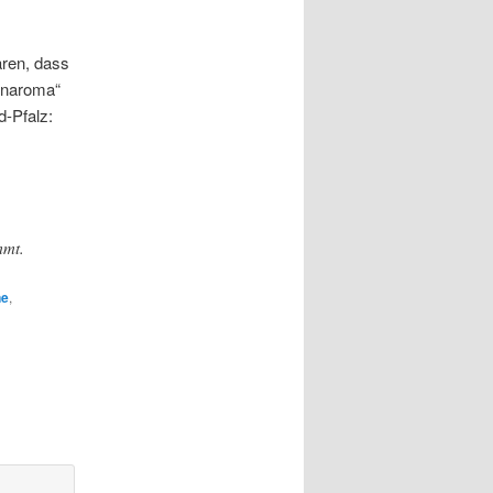
ären, dass
genaroma“
d-Pfalz:
mmt.
ne
,