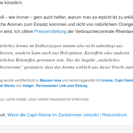
e künstlich.
will – wie immer – gern auch helfen, warum man so erpicht ist zu erkl
liche Aromen zum Einsatz kommen und nicht von natürlichem Oran
 wird. Ich zitiere
Pressemitteilung
der Verbraucherzentrale Rheinlan
ürliches Aroma im Erdbeerjogurt stammt also nicht unbedingt aus
beeren, sondern kann auch aus Holzspänen, Kartoffeln oder anderen
ürlichen Rohstoffen gewonnen sein. Nur die Angabe „natürliches
beeraroma“ garantiert, dass das Aroma wirklich aus dieser Frucht sta
ag wurde veröffentlicht in
Musste raus
und verschlagwortet mit
Aroma
,
Capri Son
isi Werke
von
Holger
.
Permanenter Link zum Eintrag
.
ZU „
CAPRI-SONNE LÄSST MARKETINGAGENTUR SPRECHEN
“
ack:
Wenn die Capri-Sonne im Zuckermeer versinkt | Reizzentrum