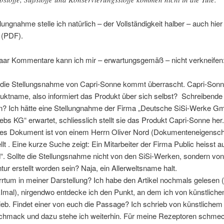
lungnahme stelle ich natürlich – der Vollständigkeit halber – auch hier
(PDF).
paar Kommentare kann ich mir – erwartungsgemäß – nicht verkneifen
die Stellungsnahme von Capri-Sonne kommt überrascht. Capri-Sonne
uktname, also informiert das Produkt über sich selbst? Schreibende 
n? Ich hätte eine Stellungnahme der Firma „Deutsche SiSi-Werke 
iebs KG“ erwartet, schliesslich stellt sie das Produkt Capri-Sonne her
es Dokument ist von einem Herrn Oliver Nord (Dokumenteneigensch
ellt . Eine kurze Suche zeigt: Ein Mitarbeiter der Firma Public heisst a
“. Sollte die Stellungsnahme nicht von den SiSi-Werken, sondern von
tur erstellt worden sein? Naja, ein Allerweltsname halt.
Irrtum in meiner Darstellung? Ich habe den Artikel nochmals gelesen 
mal), nirgendwo entdecke ich den Punkt, an dem ich von künstlich
ieb. Findet einer von euch die Passage? Ich schrieb von künstlichem
hmack und dazu stehe ich weiterhin. Für meine Rezeptoren schmec