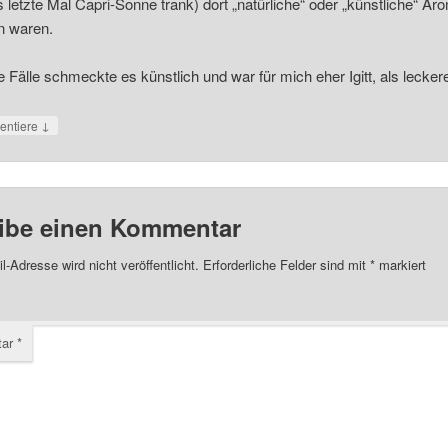
s letzte Mal Capri-Sonne trank) dort „natürliche“ oder „künstliche“ A
n waren.
le Fälle schmeckte es künstlich und war für mich eher Igitt, als leckere
↓
ntiere
ibe einen Kommentar
l-Adresse wird nicht veröffentlicht.
Erforderliche Felder sind mit
*
markiert
tar
*