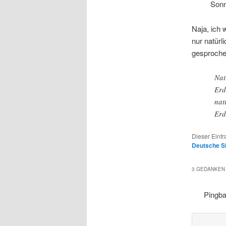
Sonn
Naja, ich 
nur natür
gesprochen
Nat
Erd
nat
Erd
Dieser Eintr
Deutsche S
3 GEDANKEN 
Pingb