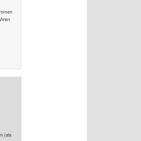
Aromen
ahren
n (als