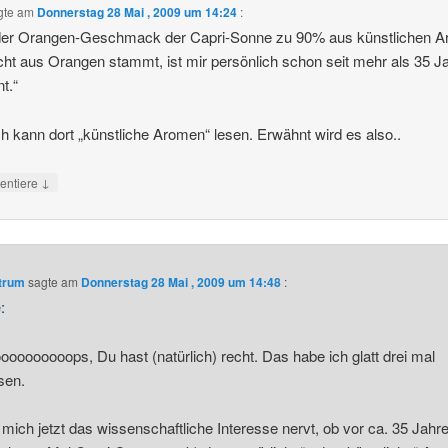
gte am
Donnerstag 28 Mai , 2009 um 14:24
:
der Orangen-Geschmack der Capri-Sonne zu 90% aus künstlichen 
cht aus Orangen stammt, ist mir persönlich schon seit mehr als 35 J
t.“
ch kann dort „künstliche Aromen“ lesen. Erwähnt wird es also..
↓
ntiere
ntrum
sagte am
Donnerstag 28 Mai , 2009 um 14:48
:
e
:
oooooooops, Du hast (natürlich) recht. Das habe ich glatt drei mal
sen.
mich jetzt das wissenschaftliche Interesse nervt, ob vor ca. 35 Jahre