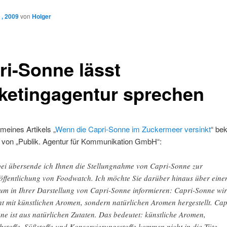
 , 2009
von
Holger
ri-Sonne lässt
ketingagentur sprechen
meines Artikels „
Wenn die Capri-Sonne im Zuckermeer versinkt
“ be
l von „Publik. Agentur für Kommunikation GmbH“:
ei übersende ich Ihnen die Stellungnahme von Capri-Sonne zur
öffentlichung von Foodwatch. Ich möchte Sie darüber hinaus über eine
tum in Ihrer Darstellung von Capri-Sonne informieren: Capri-Sonne wi
ht mit künstlichen Aromen, sondern natürlichen Aromen hergestellt. Cap
ne ist aus natürlichen Zutaten. Das bedeutet: künstliche Aromen,
bstoffe, Süßstoffe und Konservierungsstoffe kommen nicht in die Tüte.