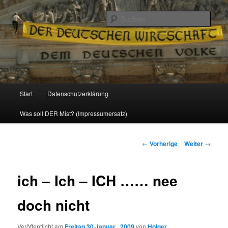
Politik, Wirtschaft, Soziales und Gesellschaft
Such
Reizzentrum
Hauptmenü
Start
Datenschutzerklärung
Zum
Was soll DER Mist? (Impressumersatz)
Inhalt
wechseln
Beitrags-
←
Vorherige
Weiter
→
Navigation
ich – Ich – ICH …… nee
doch nicht
Veröffentlicht am
Freitag 30 Januar , 2009
von
Holger