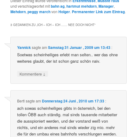
Dieser Eintrag wurde veröffentlicht in
Erkenntnisse
,
Musste raus
und verschlagwortet mit
bahn ag
,
hartmut mehdorn
,
Manager
,
Mehdorn
,
peggy march
von
Holger
.
Permanenter Link zum Eintrag
.
3 GEDANKEN ZU „
ICH – ICH – ICH …… NEE DOCH NICHT
“
Yannick
sagte am
Samstag 31 Januar , 2009 um 13:43
:
Soetwas scheinheiliges erlebt man selten.. wer das ohne
weiteres glaubt, der ist schon ganz schön naiv.
↓
Kommentiere
Bertl
sagte am
Donnerstag 24 Juni , 2010 um 17:33
:
ach sowas scheinheiliges gibts in österreich, bei den
tollen ÖBB auch ständig. mal sinds tausende mitarbeiter
die ausspioniert werden, und der vorstand weiß von
nichts, und ein anderes mal sinds wieder zig mio. mehr
die für den umbau eines bahnhofs verschlungen werden.