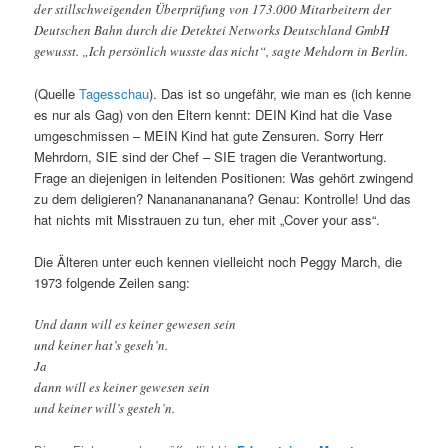
der stillschweigenden Überprüfung von 173.000 Mitarbeitern der
Deutschen Bahn durch die Detektei Networks Deutschland GmbH
gewusst. „Ich persönlich wusste das nicht“, sagte Mehdorn in Berlin.
(Quelle
Tagesschau
). Das ist so ungefähr, wie man es (ich kenne
es nur als Gag) von den Eltern kennt: DEIN Kind hat die Vase
umgeschmissen – MEIN Kind hat gute Zensuren. Sorry Herr
Mehrdorn, SIE sind der Chef – SIE tragen die Verantwortung.
Frage an diejenigen in leitenden Positionen: Was gehört zwingend
zu dem deligieren? Nanananananana? Genau: Kontrolle! Und das
hat nichts mit Misstrauen zu tun, eher mit „Cover your ass“.
Die Älteren unter euch kennen vielleicht noch Peggy March, die
1973 folgende Zeilen sang:
Und dann will es keiner gewesen sein
und keiner hat’s geseh’n.
Ja
dann will es keiner gewesen sein
und keiner will’s gesteh’n.