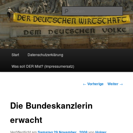
Politik, Wirtschaft, Soziales und Gesellschaft
Such
Reizzentrum
Hauptmenü
Start
Datenschutzerklärung
Zum
Was soll DER Mist? (Impressumersatz)
Inhalt
wechseln
Beitrags-
←
Vorherige
Weiter
→
Navigation
Die Bundeskanzlerin
erwacht
Veröffentlicht am
Samstag 29 November , 2008
von
Holger