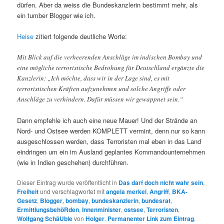
dürfen. Aber da weiss die Bundeskanzlerin bestimmt mehr, als
ein tumber Blogger wie ich.
Heise
zitiert folgende deutliche Worte:
Mit Blick auf die verheerenden Anschläge im indischen Bombay und
eine mögliche terroristische Bedrohung für Deutschland ergänzte die
Kanzlerin: „Ich möchte, dass wir in der Lage sind, es mit
terroristischen Kräften aufzunehmen und solche Angriffe oder
Anschläge zu verhindern. Dafür müssen wir gewappnet sein.“
Dann empfehle ich auch eine neue Mauer! Und der Strände an
Nord- und Ostsee werden KOMPLETT vermint, denn nur so kann
ausgeschlossen werden, dass Terroristen mal eben in das Land
eindringen um ein im Ausland geplantes Kommandounternehmen
(wie in Indien geschehen) durchführen.
Dieser Eintrag wurde veröffentlicht in
Das darf doch nicht wahr sein
,
Freiheit
und verschlagwortet mit
angela merkel
,
Angriff
,
BKA-
Gesetz
,
Blogger
,
bombay
,
bundeskanzlerin
,
bundesrat
,
ErmittlungsbehöRden
,
Innenminister
,
ostsee
,
Terroristen
,
Wolfgang SchäUble
von
Holger
.
Permanenter Link zum Eintrag
.