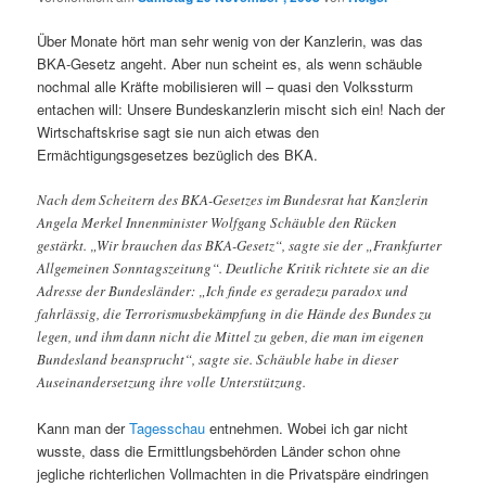
Über Monate hört man sehr wenig von der Kanzlerin, was das
BKA-Gesetz angeht. Aber nun scheint es, als wenn schäuble
nochmal alle Kräfte mobilisieren will – quasi den Volkssturm
entachen will: Unsere Bundeskanzlerin mischt sich ein! Nach der
Wirtschaftskrise sagt sie nun aich etwas den
Ermächtigungsgesetzes bezüglich des BKA.
Nach dem Scheitern des BKA-Gesetzes im Bundesrat hat Kanzlerin
Angela Merkel Innenminister Wolfgang Schäuble den Rücken
gestärkt. „Wir brauchen das BKA-Gesetz“, sagte sie der „Frankfurter
Allgemeinen Sonntagszeitung“. Deutliche Kritik richtete sie an die
Adresse der Bundesländer: „Ich finde es geradezu paradox und
fahrlässig, die Terrorismusbekämpfung in die Hände des Bundes zu
legen, und ihm dann nicht die Mittel zu geben, die man im eigenen
Bundesland beansprucht“, sagte sie. Schäuble habe in dieser
Auseinandersetzung ihre volle Unterstützung.
Kann man der
Tagesschau
entnehmen. Wobei ich gar nicht
wusste, dass die Ermittlungsbehörden Länder schon ohne
jegliche richterlichen Vollmachten in die Privatspäre eindringen