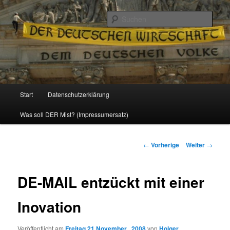
Politik, Wirtschaft, Soziales und Gesellschaft
Such
Reizzentrum
Hauptmenü
Start
Datenschutzerklärung
Zum
Was soll DER Mist? (Impressumersatz)
Inhalt
wechseln
Beitrags-
←
Vorherige
Weiter
→
Navigation
DE-MAIL entzückt mit einer
Inovation
Veröffentlicht am
Freitag 21 November , 2008
von
Holger