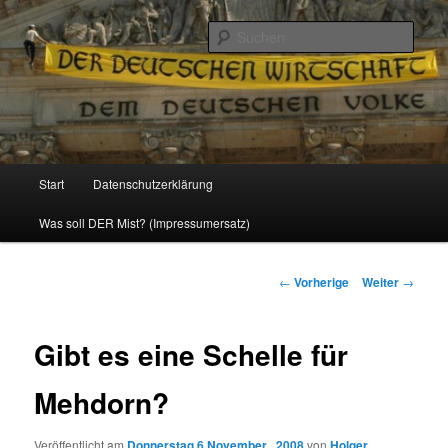
Politik, Wirtschaft, Soziales und Gesellschaft
Such
Reizzentrum
Hauptmenü
Start
Datenschutzerklärung
Zum
Was soll DER Mist? (Impressumersatz)
Inhalt
wechseln
Beitrags-
←
Vorherige
Weiter
→
Navigation
Gibt es eine Schelle für
Mehdorn?
Veröffentlicht am
Donnerstag 6 November , 2008
von
Holger