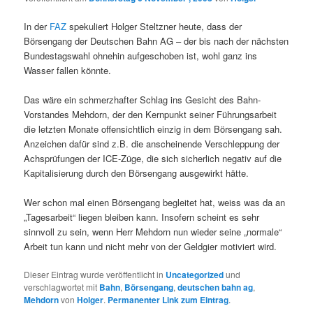
In der
FAZ
spekuliert Holger Steltzner heute, dass der
Börsengang der Deutschen Bahn AG – der bis nach der nächsten
Bundestagswahl ohnehin aufgeschoben ist, wohl ganz ins
Wasser fallen könnte.
Das wäre ein schmerzhafter Schlag ins Gesicht des Bahn-
Vorstandes Mehdorn, der den Kernpunkt seiner Führungsarbeit
die letzten Monate offensichtlich einzig in dem Börsengang sah.
Anzeichen dafür sind z.B. die anscheinende Verschleppung der
Achsprüfungen der ICE-Züge, die sich sicherlich negativ auf die
Kapitalisierung durch den Börsengang ausgewirkt hätte.
Wer schon mal einen Börsengang begleitet hat, weiss was da an
„Tagesarbeit“ liegen bleiben kann. Insofern scheint es sehr
sinnvoll zu sein, wenn Herr Mehdorn nun wieder seine „normale“
Arbeit tun kann und nicht mehr von der Geldgier motiviert wird.
Dieser Eintrag wurde veröffentlicht in
Uncategorized
und
verschlagwortet mit
Bahn
,
Börsengang
,
deutschen bahn ag
,
Mehdorn
von
Holger
.
Permanenter Link zum Eintrag
.