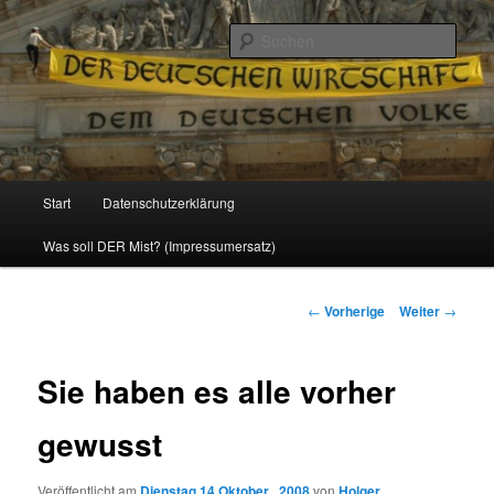
Politik, Wirtschaft, Soziales und Gesellschaft
Such
Reizzentrum
Hauptmenü
Start
Datenschutzerklärung
Zum
Was soll DER Mist? (Impressumersatz)
Inhalt
wechseln
Beitrags-
←
Vorherige
Weiter
→
Navigation
Sie haben es alle vorher
gewusst
Veröffentlicht am
Dienstag 14 Oktober , 2008
von
Holger