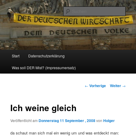
Politik, Wirtschaft, Soziales und Gesellschaft
Such
Reizzentrum
Hauptmenü
Start
Datenschutzerklärung
Zum
Was soll DER Mist? (Impressumersatz)
Inhalt
wechseln
Beitrags-
←
Vorherige
Weiter
→
Navigation
Ich weine gleich
Veröffentlicht am
Donnerstag 11 September , 2008
von
Holger
da schaut man sich mal ein wenig um und was entdeckt man: