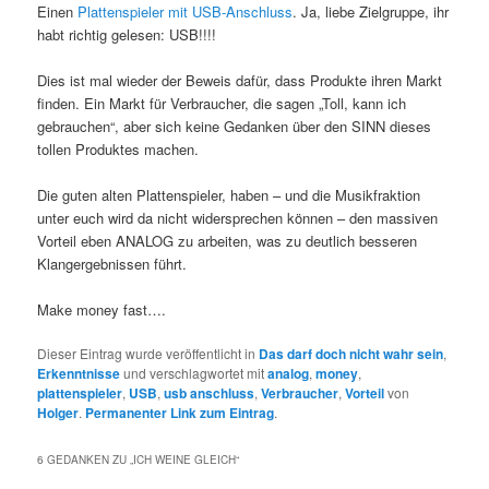
Einen
Plattenspieler mit USB-Anschluss
. Ja, liebe Zielgruppe, ihr
habt richtig gelesen: USB!!!!
Dies ist mal wieder der Beweis dafür, dass Produkte ihren Markt
finden. Ein Markt für Verbraucher, die sagen „Toll, kann ich
gebrauchen“, aber sich keine Gedanken über den SINN dieses
tollen Produktes machen.
Die guten alten Plattenspieler, haben – und die Musikfraktion
unter euch wird da nicht widersprechen können – den massiven
Vorteil eben ANALOG zu arbeiten, was zu deutlich besseren
Klangergebnissen führt.
Make money fast….
Dieser Eintrag wurde veröffentlicht in
Das darf doch nicht wahr sein
,
Erkenntnisse
und verschlagwortet mit
analog
,
money
,
plattenspieler
,
USB
,
usb anschluss
,
Verbraucher
,
Vorteil
von
Holger
.
Permanenter Link zum Eintrag
.
6 GEDANKEN ZU „
ICH WEINE GLEICH
“