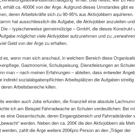
t, erhält ca. 4000€ von der Arge. Aufgrund dieses Umstandes gibt e
n, deren Arbeitskräfte sich zu 90-95% aus Aktivjobbern aquirieren. 
amm hat ausschliesslich die Aufgabe, die Aktivjobber anzuleiten und
 Die – typischerweise gemeinnützige – GmbH, die dieses Konstrukt 
 Aufgabe möglichst viele Aktivjobber aufzunehmen und zu „verwahren
viel Geld von der Arge zu erhalten.
d es, wenn man sich anschaut, in welchem Bereich diese Organisatio
kenpflege, Gastronomie, Schulspeisung, Dienstleistungen an Schulen
nn man – nach meinen Erfahrungen – ableiten, dass entweder Angebot
e indirekt sozialabgabenpflichten Arbeitsplätzen die Aufgaben streiti
 deren Arbeitsbereiche killen.
ts werden auch Jobs erfunden, die finanziell eine absolute Lachnum
chte ich am Beispiel Fahrradwache an Schulen verdeutlichen: Bei mi
t es eine Gesamtschule, deren Eingangsbereich und Fahrradständer v
„bewacht“ werden. Neben den ca. 200€ die den Aktivjobbern als Me
 werden, zahlt die Arge weitere 200€pro Person an den „Träger der