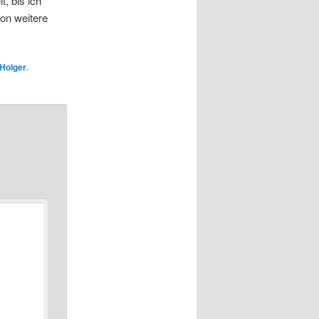
, bis ich
ion weitere
Holger
.