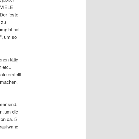
s VIELE
Der feste
 zu
umgibt hat
“, um so
nen tätig
 etc..
e erstellt
g machen,
mer sind.
r „um die
on ca. 5
hraufwand