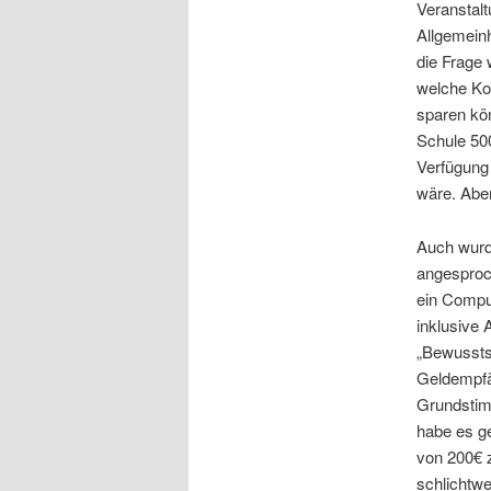
Veranstal
Allgemeinh
die Frage 
welche Kos
sparen kö
Schule 50
Verfügung
wäre. Aber
Auch wurd
angesproch
ein Comput
inklusive 
„Bewusstse
Geldempfä
Grundstimm
habe es ge
von 200€ z
schlichtwe