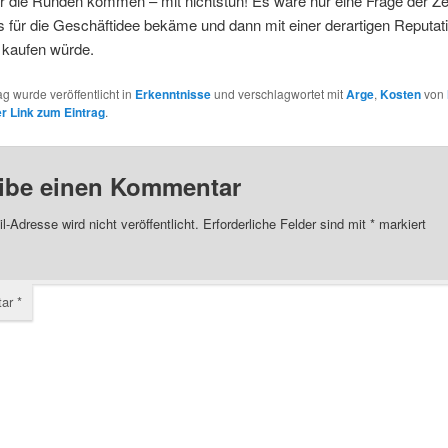
 die Runden kommen – mit nichtstun! Es wäre nur eine Frage der Zeit
s für die Geschäftidee bekäme und dann mit einer derartigen Reputat
kaufen würde.
ag wurde veröffentlicht in
Erkenntnisse
und verschlagwortet mit
Arge
,
Kosten
von
 Link zum Eintrag
.
ibe einen Kommentar
l-Adresse wird nicht veröffentlicht.
Erforderliche Felder sind mit
*
markiert
tar
*