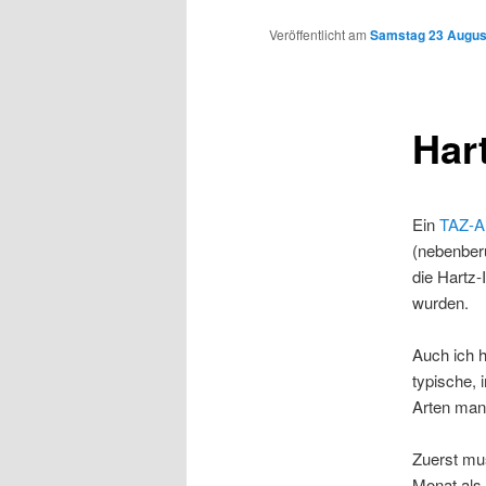
Inhalt
Veröffentlicht am
Samstag 23 August
wechseln
Hart
Ein
TAZ-Ar
(nebenberu
die Hartz-
wurden.
Auch ich h
typische,
Arten man
Zuerst mus
Monat als 