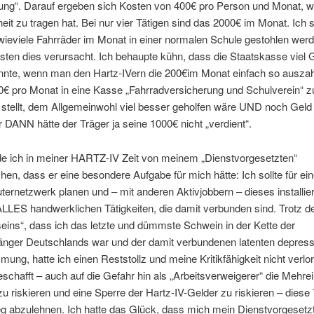
tung“. Darauf ergeben sich Kosten von 400€ pro Person und Monat, w
eit zu tragen hat. Bei nur vier Tätigen sind das 2000€ im Monat. Ich s
wieviele Fahrräder im Monat in einer normalen Schule gestohlen wer
ten dies verursacht. Ich behaupte kühn, dass die Staatskasse viel 
nnte, wenn man den Hartz-IVern die 200€im Monat einfach so auszah
0€ pro Monat in eine Kasse „Fahrradversicherung und Schulverein“ z
 stellt, dem Allgemeinwohl viel besser geholfen wäre UND noch Geld
 DANN hätte der Träger ja seine 1000€ nicht „verdient“.
e ich in meiner HARTZ-IV Zeit von meinem „Dienstvorgesetzten“
en, dass er eine besondere Aufgabe für mich hätte: Ich sollte für ei
ernetzwerk planen und – mit anderen Aktivjobbern – dieses installie
ALLES handwerklichen Tätigkeiten, die damit verbunden sind. Trotz d
ins“, dass ich das letzte und dümmste Schwein in der Kette der
nger Deutschlands war und der damit verbundenen latenten depress
ung, hatte ich einen Reststollz und meine Kritikfähigkeit nicht verlor
schafft – auch auf die Gefahr hin als „Arbeitsverweigerer“ die Mehr
u riskieren und eine Sperre der Hartz-IV-Gelder zu riskieren – diese 
g abzulehnen. Ich hatte das Glück, dass mich mein Dienstvorgesetz