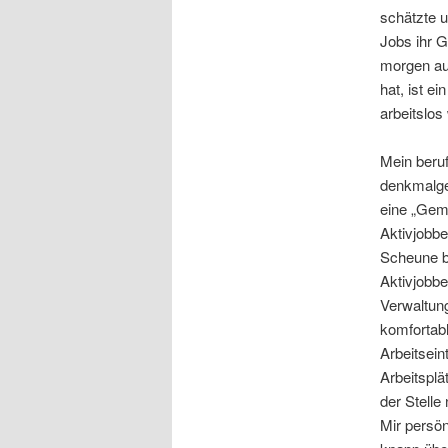
schätzte 
Jobs ihr G
morgen au
hat, ist e
arbeitslos
Mein beruf
denkmalge
eine „Gem
Aktivjobbe
Scheune b
Aktivjobb
Verwaltung
komfortabl
Arbeitsein
Arbeitsplä
der Stelle
Mir persö