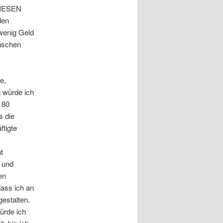
 DIESEN
den
wenig Geld
enschen
e,
 würde ich
 80
s die
tigte
t
g und
en
dass ich an
estalten.
ürde ich