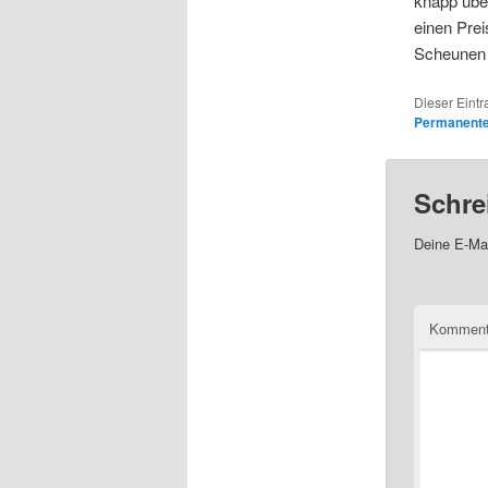
knapp über
einen Prei
Scheunen 
Dieser Eintr
Permanenter
Schre
Deine E-Mai
Kommen