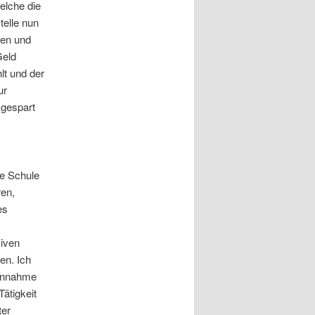
elche die
telle nun
den und
Geld
lt und der
ur
 gespart
ne Schule
ren,
es
iven
en. Ich
einnahme
Tätigkeit
ter