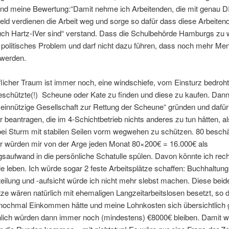
und meine Bewertung:“Damit nehme ich Arbeitenden, die mit genau
eld verdienen die Arbeit weg und sorge so dafür dass diese Arbeiten
ch Hartz-IVer sind“ verstand. Dass die Schulbehörde Hamburgs zu 
in politisches Problem und darf nicht dazu führen, dass noch mehr M
 werden.
licher Traum ist immer noch, eine windschiefe, vom Einsturz bedroht
schützte(!) Scheune oder Kate zu finden und diese zu kaufen. Dann
einnützige Gesellschaft zur Rettung der Scheune“ gründen und dafür
r beantragen, die im 4-Schichtbetrieb nichts anderes zu tun hätten, al
ei Sturm mit stabilen Seilen vorm wegwehen zu schützen. 80 beschäf
er würden mir von der Arge jeden Monat 80×200€ = 16.000€ als
saufwand in die persönliche Schatulle spülen. Davon könnte ich rech
e leben. Ich würde sogar 2 feste Arbeitsplätze schaffen: Buchhaltun
teilung und -aufsicht würde ich nicht mehr slebst machen. Diese beid
tze wären natürlich mit ehemaligen Langzeitarbeitslosen besetzt, so 
 nochmal Einkommen hätte und meine Lohnkosten sich übersichtlich g
nlich würden dann immer noch (mindestens) €8000€ bleiben. Damit w