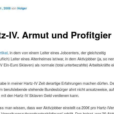
 , 2008
von
Holger
z-IV. Armut und Profitgier
tikel
, in dem von einem Leiter eines Jobcenters, der gleichzeitig
flich) Leiter eines Altenheimes ist/war, in dem Aktivjobber (ja, so ne
IV Ein-Euro Sklaven) als normale (total unterbezahlte) Arbeitskräfte e
abe in meiner Hartz-IV Zeit derartige Erfahrungen machen dürfen. D
 im berufslebende stehende Bundesbürger ahnt nicht ansatzweise, au
 mit den Hartz-IV Sklaven Geld verdienen kann.
s man wissen, dass wer Aktivjobber einstellt ca 200€ pro Hartz-IVe
„Verwaltungsaufwandsentschädigung“ erhält. Das heisst, wer 20 Akti