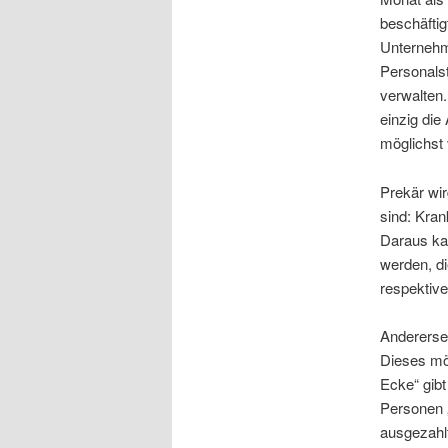
beschäftig
Unternehme
Personalst
verwalten.
einzig die
möglichst 
Prekär wir
sind: Kran
Daraus ka
werden, di
respektive
Anderersei
Dieses mö
Ecke“ gib
Personen 
ausgezahlt