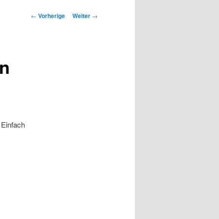
Beitrags-
←
Vorherige
Weiter
→
Navigation
in
 Einfach