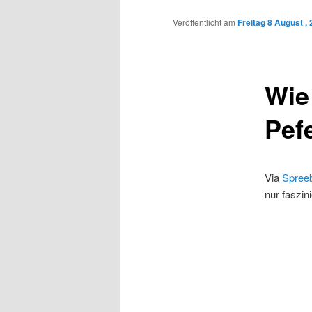
Inhalt
Veröffentlicht am
Freitag 8 August ,
wechseln
Wie
Pef
Via
Spreeb
nur faszin