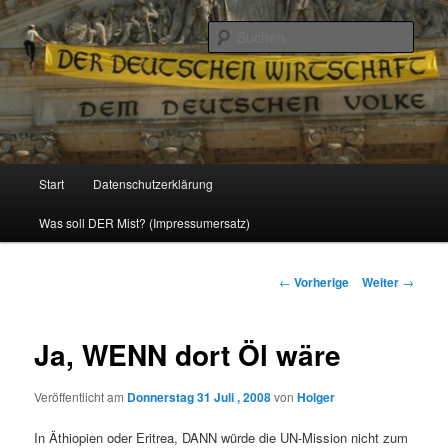
Politik, Wirtschaft, Soziales und Gesellschaft
Such
Reizzentrum
Hauptmenü
Start
Datenschutzerklärung
Zum
Was soll DER Mist? (Impressumersatz)
Inhalt
wechseln
Beitrags-
←
Vorherige
Weiter
→
Navigation
Ja, WENN dort Öl wäre
Veröffentlicht am
Donnerstag 31 Juli , 2008
von
Holger
In Äthiopien oder Eritrea, DANN würde die UN-Mission nicht zum