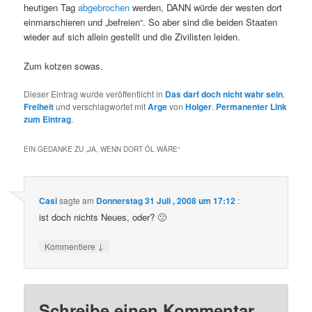
heutigen Tag
abgebrochen
werden, DANN würde der westen dort
einmarschieren und „befreien“. So aber sind die beiden Staaten
wieder auf sich allein gestellt und die Zivilisten leiden.
Zum kotzen sowas.
Dieser Eintrag wurde veröffentlicht in
Das darf doch nicht wahr sein
,
Freiheit
und verschlagwortet mit
Arge
von
Holger
.
Permanenter Link
zum Eintrag
.
EIN GEDANKE ZU „
JA, WENN DORT ÖL WÄRE
“
Casi
sagte am
Donnerstag 31 Juli , 2008 um 17:12
:
ist doch nichts Neues, oder? 🙁
↓
Kommentiere
Schreibe einen Kommentar