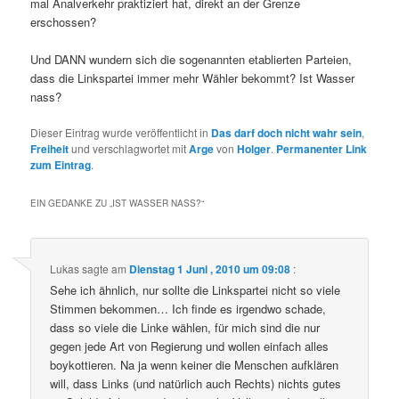
mal Analverkehr praktiziert hat, direkt an der Grenze
erschossen?
Und DANN wundern sich die sogenannten etablierten Parteien,
dass die Linkspartei immer mehr Wähler bekommt? Ist Wasser
nass?
Dieser Eintrag wurde veröffentlicht in
Das darf doch nicht wahr sein
,
Freiheit
und verschlagwortet mit
Arge
von
Holger
.
Permanenter Link
zum Eintrag
.
EIN GEDANKE ZU „
IST WASSER NASS?
“
Lukas
sagte am
Dienstag 1 Juni , 2010 um 09:08
:
Sehe ich ähnlich, nur sollte die Linkspartei nicht so viele
Stimmen bekommen… Ich finde es irgendwo schade,
dass so viele die Linke wählen, für mich sind die nur
gegen jede Art von Regierung und wollen einfach alles
boykottieren. Na ja wenn keiner die Menschen aufklären
will, dass Links (und natürlich auch Rechts) nichts gutes