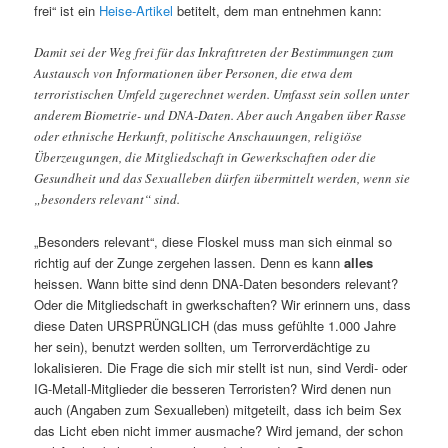
frei“ ist ein
Heise-Artikel
betitelt, dem man entnehmen kann:
Damit sei der Weg frei für das Inkrafttreten der Bestimmungen zum
Austausch von Informationen über Personen, die etwa dem
terroristischen Umfeld zugerechnet werden. Umfasst sein sollen unter
anderem Biometrie- und DNA-Daten. Aber auch Angaben über Rasse
oder ethnische Herkunft, politische Anschauungen, religiöse
Überzeugungen, die Mitgliedschaft in Gewerkschaften oder die
Gesundheit und das Sexualleben dürfen übermittelt werden, wenn sie
„besonders relevant“ sind.
„Besonders relevant“, diese Floskel muss man sich einmal so
richtig auf der Zunge zergehen lassen. Denn es kann
alles
heissen. Wann bitte sind denn DNA-Daten besonders relevant?
Oder die Mitgliedschaft in gwerkschaften? Wir erinnern uns, dass
diese Daten URSPRÜNGLICH (das muss gefühlte 1.000 Jahre
her sein), benutzt werden sollten, um Terrorverdächtige zu
lokalisieren. Die Frage die sich mir stellt ist nun, sind Verdi- oder
IG-Metall-Mitglieder die besseren Terroristen? Wird denen nun
auch (Angaben zum Sexualleben) mitgeteilt, dass ich beim Sex
das Licht eben nicht immer ausmache? Wird jemand, der schon