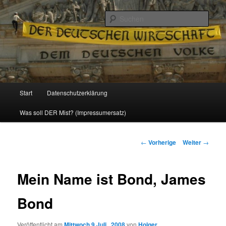
Politik, Wirtschaft, Soziales und Gesellschaft
Such
Reizzentrum
Hauptmenü
Start
Datenschutzerklärung
Zum
Was soll DER Mist? (Impressumersatz)
Inhalt
wechseln
Beitrags-
←
Vorherige
Weiter
→
Navigation
Mein Name ist Bond, James
Bond
Veröffentlicht am
Mittwoch 9 Juli , 2008
von
Holger