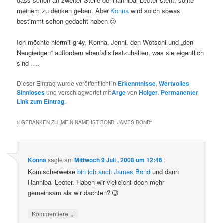
dass schon an zweiter Stelle der Hannibal Lecter steht, sollte
meinem zu denken geben. Aber
Konna
wird soich sowas
bestimmt schon gedacht haben 🙂
Ich möchte hiermit gr4y, Konna, Jenni, den Wotschi und „den
Neugierigen“ auffordern ebenfalls festzuhalten, was sie eigentlich
sind ….
Dieser Eintrag wurde veröffentlicht in
Erkenntnisse
,
Wertvolles
Sinnloses
und verschlagwortet mit
Arge
von
Holger
.
Permanenter
Link zum Eintrag
.
5 GEDANKEN ZU „
MEIN NAME IST BOND, JAMES BOND
“
Konna
sagte am
Mittwoch 9 Juli , 2008 um 12:46
:
Komischerweise
bin ich auch James Bond
und dann
Hannibal Lecter. Haben wir vielleicht doch mehr
gemeinsam als wir dachten? 😉
↓
Kommentiere