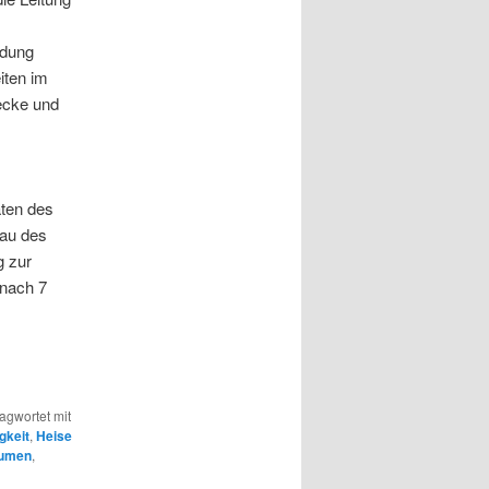
ndung
iten im
ecke und
äten des
bau des
g zur
 nach 7
agwortet mit
gkeit
,
Heise
lumen
,