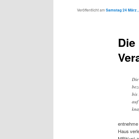
Inhalt
Veröffentlicht am
Samstag 24 März ,
wechseln
Die
Ver
Die
bez
bis
auf
kna
entnehme
Haus verl
MBit(up) 