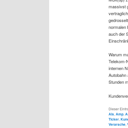
massivst g
vertraglic
gedrossel
normalen 
auch der S
Einschrän
Warum mac
Telekom-N
internen N
Autobahn 
Stunden m
Kundenver
Dieser Eintr
Als
,
Amp
,
A
Ticker
,
Kun
Verarsche
,