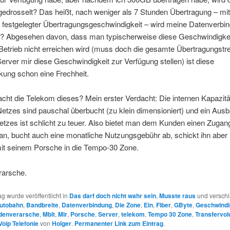
edrosselt? Das heißt, nach weniger als 7 Stunden Übertragung – mit
h festgelegter Übertragungsgeschwindigkeit – wird meine Datenverbi
t? Abgesehen davon, dass man typischerweise diese Geschwindigke
Betrieb nicht erreichen wird (muss doch die gesamte Übertragungstr
erver mir diese Geschwindigkeit zur Verfügung stellen) ist diese
kung schon eine Frechheit.
ht die Telekom dieses? Mein erster Verdacht: Die internen Kapazit
etzes sind pauschal überbucht (zu klein dimensioniert) und ein Aus
etzes ist schlicht zu teuer. Also bietet man dem Kunden einen Zugan
an, bucht auch eine monatliche Nutzungsgebühr ab, schickt ihn aber
it seinem Porsche in die Tempo-30 Zone.
arsche.
ag wurde veröffentlicht in
Das darf doch nicht wahr sein
,
Musste raus
und verschl
utobahn
,
Bandbreite
,
Datenverbindung
,
Die Zone
,
Ein
,
Fiber
,
GByte
,
Geschwindi
denverarsche
,
Mbit
,
Mir
,
Porsche
,
Server
,
telekom
,
Tempo 30 Zone
,
Transfervo
Voip Telefonie
von
Holger
.
Permanenter Link zum Eintrag
.