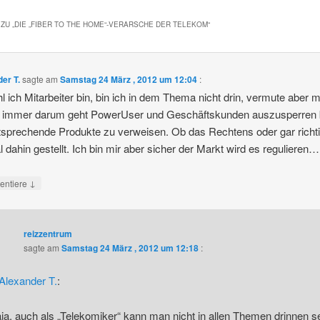
ZU „
DIE „FIBER TO THE HOME“-VERARSCHE DER TELEKOM
“
er T.
sagte am
Samstag 24 März , 2012 um 12:04
:
 ich Mitarbeiter bin, bin ich in dem Thema nicht drin, vermute aber 
e immer darum geht PowerUser und Geschäftskunden auszusperren 
tsprechende Produkte zu verweisen. Ob das Rechtens oder gar richtig
l dahin gestellt. Ich bin mir aber sicher der Markt wird es regulieren…
↓
ntiere
reizzentrum
sagte am
Samstag 24 März , 2012 um 12:18
:
Alexander T.
:
ja, auch als „Telekomiker“ kann man nicht in allen Themen drinnen s