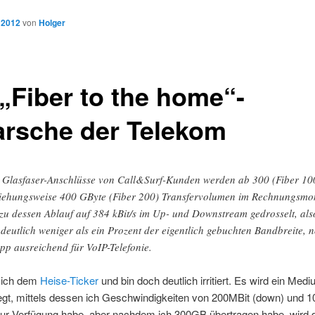
 2012
von
Holger
 „Fiber to the home“-
arsche der Telekom
 Glasfaser-Anschlüsse von Call&Surf-Kunden werden ab 300 (Fiber 10
iehungsweise 400 GByte (Fiber 200) Transfervolumen im Rechnungsmo
 zu dessen Ablauf auf 384 kBit/s im Up- und Downstream gedrosselt, als
 deutlich weniger als ein Prozent der eigentlich gebuchten Bandbreite, 
pp ausreichend für VoIP-Telefonie.
 ich dem
Heise-Ticker
und bin doch deutlich irritiert. Es wird ein Med
egt, mittels dessen ich Geschwindigkeiten von 200MBit (down) und 1
zur Verfügung habe, aber nachdem ich 300GB übertragen habe, wird d