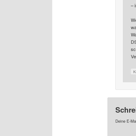
– 
We
wa
Wa
DS
sc
Ve
K
Schre
Deine E-Mai