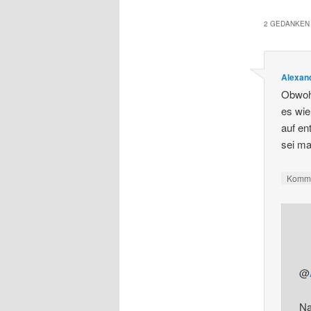
2 GEDANKEN 
Alexand
Obwohl
es wi
auf en
sei ma
Komme
@
Na