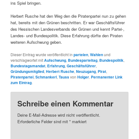
ins Spiel bringen.
Herbert Rusche hat den Weg den die Piratenpartei nun zu gehen
hat, bereits mit den Grünen beschritten. Er war Geschäftsführer
des Hessischen Landesverbands der Grünen und kennt Partei-,
Landes- und Bundespolitik. Diese Erfahrung dürfte den Piraten
weiteren Aufschwung geben.
Dieser Eintrag wurde veröffentlicht in
parteien
,
Wahlen
und
verschlagwortet mit
Aufschwung
,
Bundesparteitag
,
Bundespolitik
,
Bundestagsmandat
,
Erfahrung
,
Geschäftsführer
,
Gründungsmitglied
,
Herbert Rusche
,
Neuzugang
,
Pirat
,
Piratenpartei
,
Schmankerl
,
Tauss
von
Holger
.
Permanenter Link
zum Eintrag
.
Schreibe einen Kommentar
Deine E-Mail-Adresse wird nicht veröffentlicht.
Erforderliche Felder sind mit
*
markiert