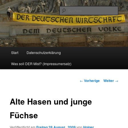
Politik, Wirtschaft, Soziales und Gesellschaft
Such
Reizzentrum
Hauptmenü
Start
Datenschutzerklärung
Zum
Was soll DER Mist? (Impressumersatz)
Inhalt
wechseln
Beitrags-
←
Vorherige
Weiter
→
Navigation
Alte Hasen und junge
Füchse
Veröffentlicht am
Freitag 28 August , 2009
von
Holger