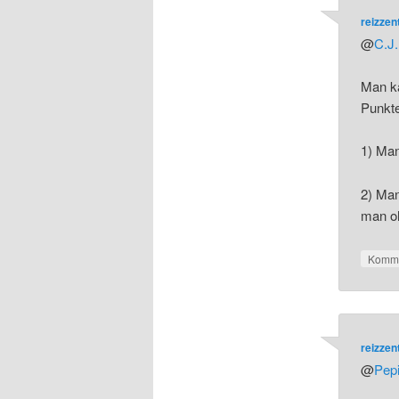
reizze
@
C.J.
Man ka
Punkte
1) Man
2) Man
man oh
Komme
reizze
@
Pep