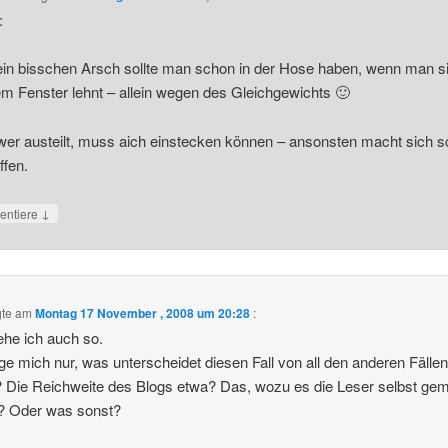
:
ein bisschen Arsch sollte man schon in der Hose haben, wenn man s
m Fenster lehnt – allein wegen des Gleichgewichts 🙂
er austeilt, muss aich einstecken können – ansonsten macht sich s
fen.
↓
ntiere
gte am
Montag 17 November , 2008 um 20:28
:
he ich auch so.
age mich nur, was unterscheidet diesen Fall von all den anderen Fälle
 Die Reichweite des Blogs etwa? Das, wozu es die Leser selbst ge
? Oder was sonst?