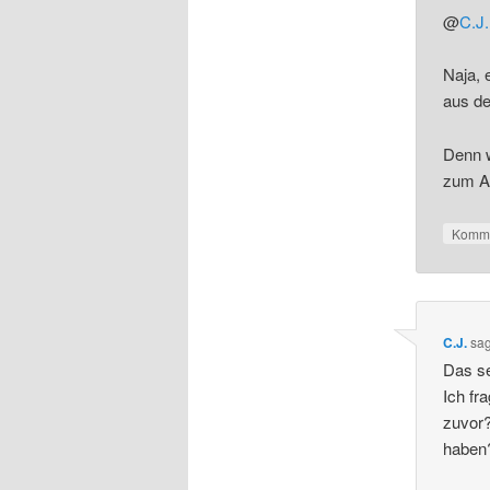
@
C.J.
Naja, 
aus de
Denn w
zum Af
Komme
C.J.
sa
Das se
Ich fr
zuvor?
haben