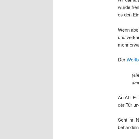
wurde fre
es den Ei
Wenn aber 
und verkau
mehr erwar
Der
Wortb
(ei
dan
An ALLE: S
der Tür un
Seht ihr! 
behandeln