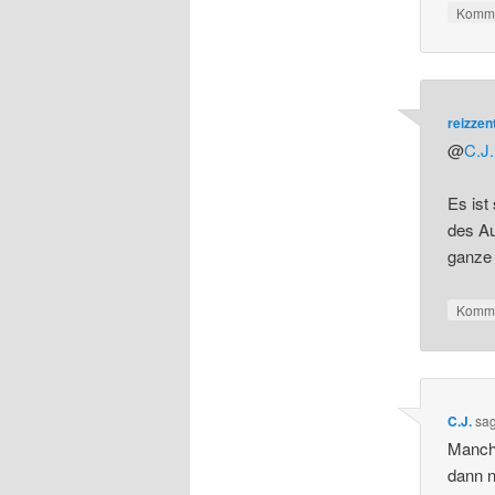
Komme
reizze
@
C.J.
Es ist
des Au
ganze 
Komme
C.J.
sa
Manchm
dann n