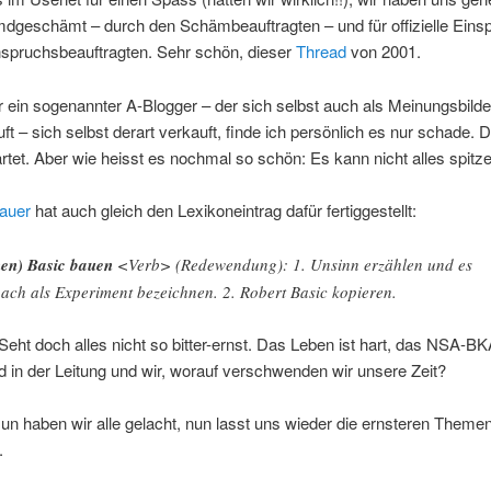
mdgeschämt – durch den Schämbeauftragten – und für offizielle Eins
nspruchsbeauftragten. Sehr schön, dieser
Thread
von 2001.
ein sogenannter A-Blogger – der sich selbst auch als Meinungsbilde
ft – sich selbst derart verkauft, finde ich persönlich es nur schade. D
tet. Aber wie heisst es nochmal so schön: Es kann nicht alles spitze
auer
hat auch gleich den Lexikoneintrag dafür fertiggestellt:
nen) Basic bauen
<Verb> (Redewendung): 1. Unsinn erzählen und es
ach als Experiment bezeichnen. 2. Robert Basic kopieren.
eht doch alles nicht so bitter-ernst. Das Leben ist hart, das NSA-BK
d in der Leitung und wir, worauf verschwenden wir unsere Zeit?
Nun haben wir alle gelacht, nun lasst uns wieder die ernsteren Theme
.