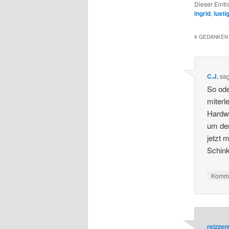
Dieser Eintr
ingrid
,
lusti
9 GEDANKEN 
C.J.
sa
So ode
miterl
Hardwa
um den
jetzt 
Schink
Komme
reizze