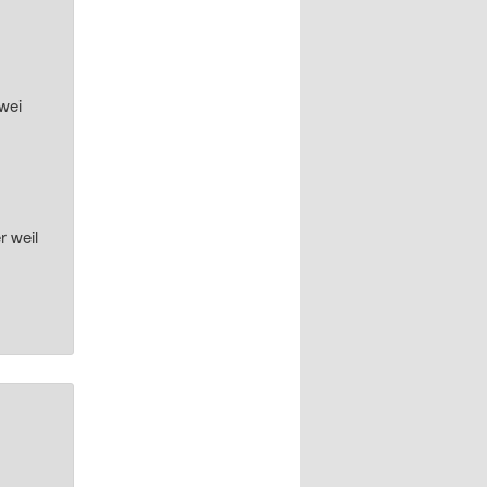
zwei
r weil