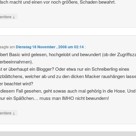
lsch macht und einen vor noch größere, Schaden bewahrt.
↓
ntiere
sagte am
Dienstag 18 November , 2008 um 02:14
:
bert Basic wird gelesen, hochgelobt und bewundert (ob der Zugriffsz
erbeeinnahmen).
st er überhaupt ein Blogger? Oder etwa nur ein Schreiberling eines
zblättchens, welcher ab und zu den dicken Macker raushängen lassen
er beachtet wird?
 diesem Fall gesehen, geht sowas auch mal gehörig in die Hose. Un
 nur ein Späßchen… muss man IMHO nicht bewundern!
↓
ntiere