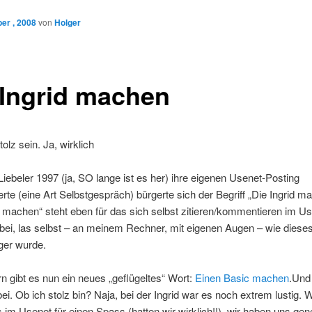
er , 2008
von
Holger
 Ingrid machen
olz sein. Ja, wirklich
 Liebeler 1997 (ja, SO lange ist es her) ihre eigenen Usenet-Posting
te (eine Art Selbstgespräch) bürgerte sich der Begriff „Die Ingrid ma
d machen“ steht eben für das sich selbst zitieren/kommentieren im U
bei, las selbst – an meinem Rechner, mit eigenen Augen – wie dieses
ger wurde.
rn gibt es nun ein neues „geflügeltes“ Wort:
Einen
Basic
machen
.Und
ei. Ob ich stolz bin? Naja, bei der Ingrid war es noch extrem lustig. 
 im Usenet für einen Spass (hatten wir wirklich!!), wir haben uns gen