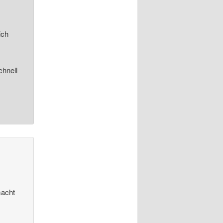
ich
chnell
n
macht