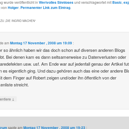
ag wurde veröffentlicht in
Wertvolles Sinnloses
und verschlagwortet mit
Basic
,
ex
g
von
Holger
.
Permanenter Link zum Eintrag
.
ZU „
DIE INGRID MACHEN
“
gte am
Montag 17 November , 2008 um 19:09
:
r so ähnlich haben wir das doch schon auf diversen anderen Blogs
ebt. Bei denen kam es dann seltsamerweise zu Datenverlusten oder
redefekten usw. usf. Am Ende war auf jedenfall genau der Artikel fu
 es eigentlich ging. Und dazu gehören auch das eine oder andere Blo
mit dem Finger auf Robert zeigen und/oder ihn öffentlich von der
enliste streicht.
↓
ntiere
ntrum
sagte am
Montag 17 November , 2008 um 19:23
: