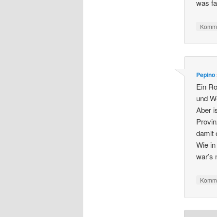
was fa
Komme
Pepino
Ein Ro
und W
Aber i
Provin
damit 
Wie in
war’s
Komme