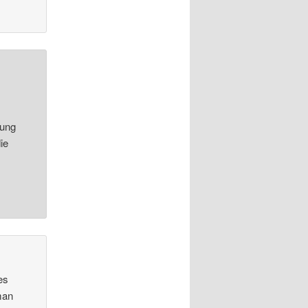
tung
ie
es
man