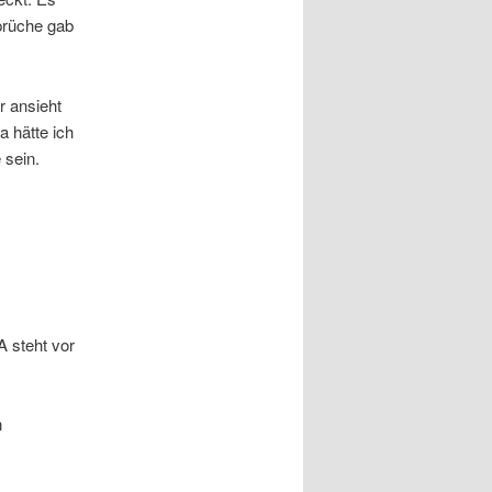
prüche gab
r ansieht
a hätte ich
 sein.
A steht vor
n