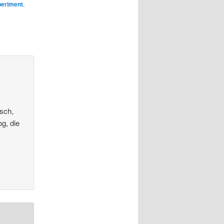
periment
,
tsch,
g, die