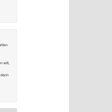
ahlen
 will,
d dann