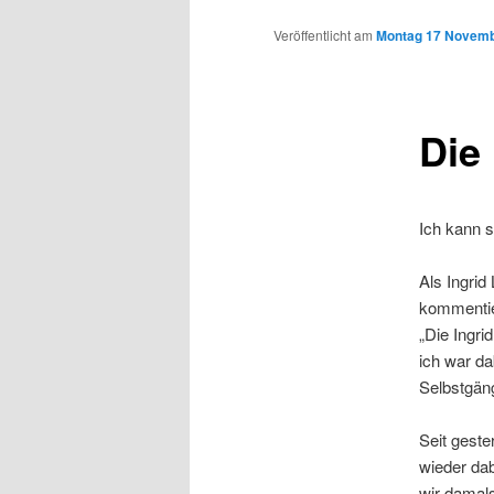
Inhalt
Veröffentlicht am
Montag 17 Novemb
wechseln
Die
Ich kann st
Als Ingrid
kommentier
„Die Ingri
ich war da
Selbstgän
Seit geste
wieder dab
wir damals