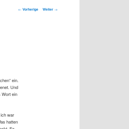
Beitrags-
←
Vorherige
Weiter
→
Navigation
chen“ ein.
senet. Und
 Wort ein
 ich war
Was hatten
eckt. Es