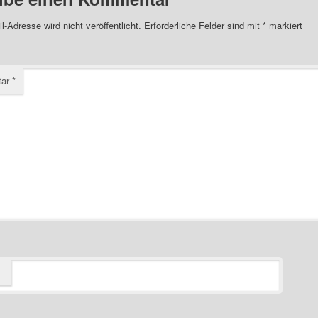
l-Adresse wird nicht veröffentlicht.
Erforderliche Felder sind mit
*
markiert
tar
*