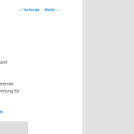
Beitrags-
←
Vorherige
Weiter
→
Navigation
 und
brenner.
ortung für
gs
.