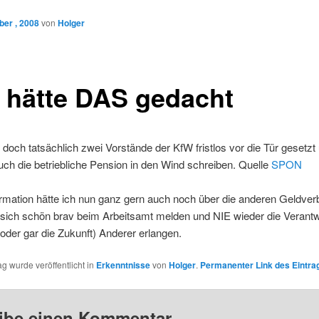
er , 2008
von
Holger
 hätte DAS gedacht
doch tatsächlich zwei Vorstände der KfW fristlos vor die Tür gesetzt
h die betriebliche Pension in den Wind schreiben. Quelle
SPON
rmation hätte ich nun ganz gern auch noch über die anderen Geldver
 sich schön brav beim Arbeitsamt melden und NIE wieder die Verantw
oder gar die Zukunft) Anderer erlangen.
ag wurde veröffentlicht in
Erkenntnisse
von
Holger
.
Permanenter Link des Eintra
ibe einen Kommentar