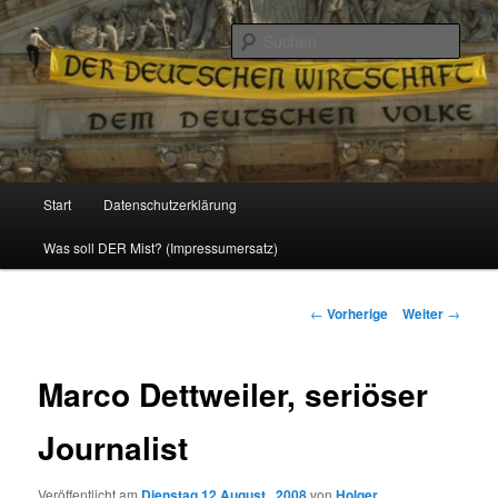
Politik, Wirtschaft, Soziales und Gesellschaft
Such
Reizzentrum
Hauptmenü
Start
Datenschutzerklärung
Zum
Was soll DER Mist? (Impressumersatz)
Inhalt
wechseln
Beitrags-
←
Vorherige
Weiter
→
Navigation
Marco Dettweiler, seriöser
Journalist
Veröffentlicht am
Dienstag 12 August , 2008
von
Holger