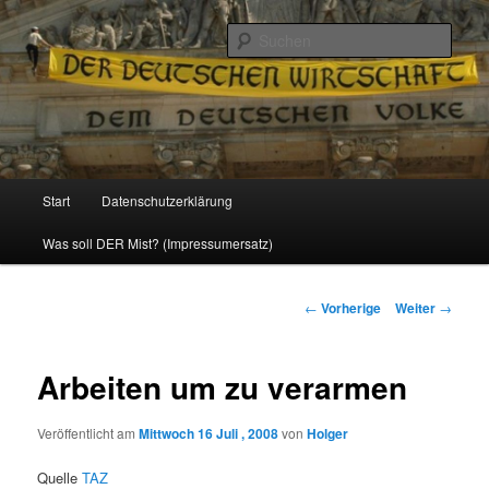
Politik, Wirtschaft, Soziales und Gesellschaft
Such
Reizzentrum
Hauptmenü
Start
Datenschutzerklärung
Zum
Was soll DER Mist? (Impressumersatz)
Inhalt
wechseln
Beitrags-
←
Vorherige
Weiter
→
Navigation
Arbeiten um zu verarmen
Veröffentlicht am
Mittwoch 16 Juli , 2008
von
Holger
Quelle
TAZ