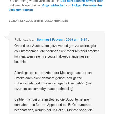
Dieser Eintrag wurde veröffentlicht in
Das darf doch nicht wahr sein
und verschlagwortet mit
Arge
,
wirtschaft
von
Holger
.
Permanenter
Link zum Eintrag
.
3 GEDANKEN ZU „
ARBEITEN UM ZU VERARMEN
“
Railur
sagte am
Sonntag 1 Februar , 2009 um 19:14
:
Ohne diese Ausbeuterei jetzt verteidigen zu wollen, gibt
es Unternehmen, die offenbar nicht mehr rentabel arbeiten
können, wenn sie ihre Leute halbwegs angemessen
bezahlen.
Allerdings bin ich trotzdem der Meinung, dass so ein
Drecksladen dicht gemacht gehört, das ganze
Subunternehmer-Unwesen ausgetrocknet gehört (nie
rozumim poniemecky, hauptsache billig)
Seitdem wir bei uns im Betrieb die Subunternehmer
drinhaben, die für nen Appel und ein Ei Osteuropäer
beschäftigen, werden bei uns alle 2 Monate sogar die