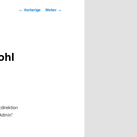
Beitrags-
←
Vorherige
Weiter
→
Navigation
ohl
direktion
„Admin“