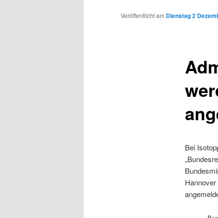
Inhalt
Veröffentlicht am
Dienstag 2 Dezemb
wechseln
Adm
wer
ang
Bei Isotop
„Bundesrep
Bundesmin
Hannover 
angemelde
Reg