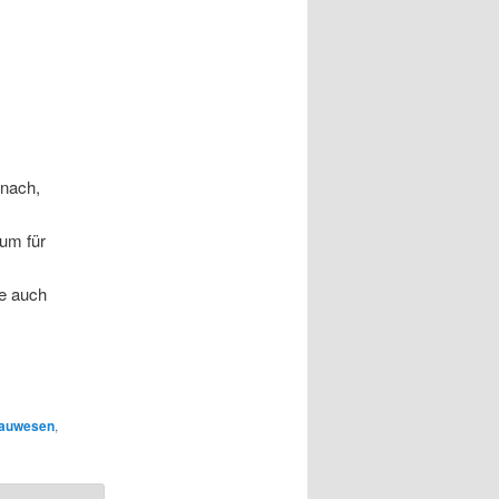
 nach,
ium für
ie auch
auwesen
,