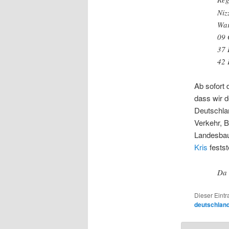
Niz
War
09 
37 
42 
Ab sofort 
dass wir d
Deutschlan
Verkehr, 
Landesbaua
Kris
festste
Da 
Dieser Eintr
deutschlan