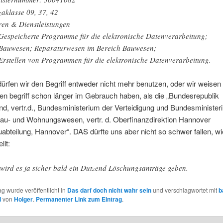
zaklasse 09, 37, 42
en & Dienstleistungen
Gespeicherte Programme für die elektronische Datenverarbeitung;
Bauwesen; Reparaturwesen im Bereich Bauwesen;
Erstellen von Programmen für die elektronische Datenverarbeitung.
dürfen wir den Begriff entweder nicht mehr benutzen, oder wir weisen
en begriff schon länger im Gebrauch haben, als die „Bundesrepublik
d, vertr.d., Bundesministerium der Verteidigung und Bundesminister
Bau- und Wohnungswesen, vertr. d. Oberfinanzdirektion Hannover
bteilung, Hannover“. DAS dürfte uns aber nicht so schwer fallen, w
llt:
wird es ja sicher bald ein Dutzend Löschungsanträge geben.
ag wurde veröffentlicht in
Das darf doch nicht wahr sein
und verschlagwortet mit
b
d
von
Holger
.
Permanenter Link zum Eintrag
.