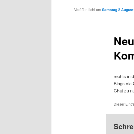
Inhalt
Veröffentlicht am
Samstag 2 August 
wechseln
Neu
Kom
rechts in 
Blogs via 
Chat zu n
Dieser Eintr
Schre