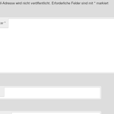
l-Adresse wird nicht veröffentlicht.
Erforderliche Felder sind mit
*
markiert
tar
*