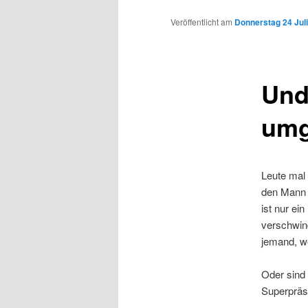
Inhalt
Veröffentlicht am
Donnerstag 24 Juli
wechseln
Und
umg
Leute mal
den Mann m
ist nur ei
verschwin
jemand, we
Oder sind
Superpräs