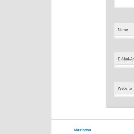
Name
E-Mail-A
Website
Mastodon