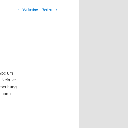
Beitrags-
←
Vorherige
Weiter
→
Navigation
Hype um
 Nein, er
ersenkung
s noch